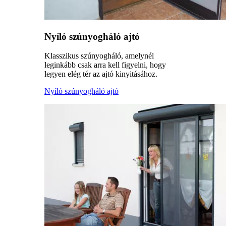
Nyíló szúnyogháló ajtó
Klasszikus szúnyogháló, amelynél
leginkább csak arra kell figyelni, hogy
legyen elég tér az ajtó kinyitásához.
Nyíló szúnyogháló ajtó