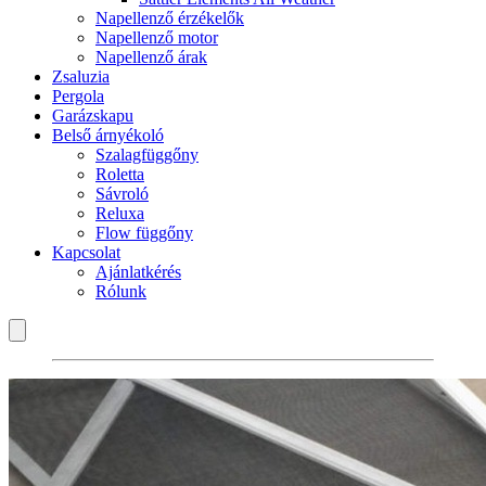
Napellenző érzékelők
Napellenző motor
Napellenző árak
Zsaluzia
Pergola
Garázskapu
Belső árnyékoló
Szalagfüggőny
Roletta
Sávroló
Reluxa
Flow függőny
Kapcsolat
Ajánlatkérés
Rólunk