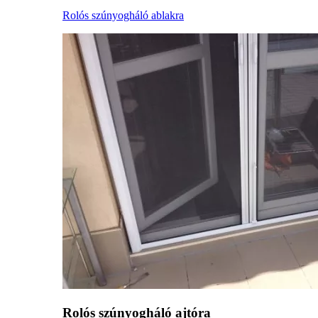
Rolós szúnyogháló ablakra
Rolós szúnyogháló ajtóra