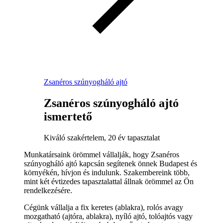
Zsanéros szúnyogháló ajtó
Zsanéros szúnyogháló ajtó
ismertető
Kiváló szakértelem, 20 év tapasztalat
Munkatársaink örömmel vállalják, hogy Zsanéros
szúnyogháló ajtó kapcsán segítenek önnek Budapest és
környékén, hívjon és indulunk. Szakembereink több,
mint két évtizedes tapasztalattal állnak örömmel az Ön
rendelkezésére.
Cégünk vállalja a fix keretes (ablakra), rolós avagy
mozgatható (ajtóra, ablakra), nyíló ajtó, tolóajtós vagy