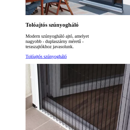
Tolóajtós szúnyogháló
Modern szúnyogháló ajtó, amelyet
nagyobb - duplaszárny méretű -
teraszajtókhoz javasolunk.
Tolóajtós szúnyogháló