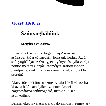
+36 (20) 316 91 29
Szúnyoghálóink
Melyiket válassza?
Először is köszönjük, hogy az új
Zsanéros
szúnyogháló ajtó
kapcsán hozzánk fordult. Az új
szúnyoghálóját az Ön egyedi igényei és nyílászárója
pontos méretei alapján, személyre szabott módon
gyártjuk le, szállítjuk ki és szereljük fel, ahogy Ön
szeretné.
Alapvetően két típusú szúnyogháló közül választhatja
ki azt a hálót, amelyiket szeretné. Létezik a
hagyományos szúnyogháló, illetve a Pliszé
szúnyogháló.
Bármelyiket is válassza, a kiváló minőség, remek ár /