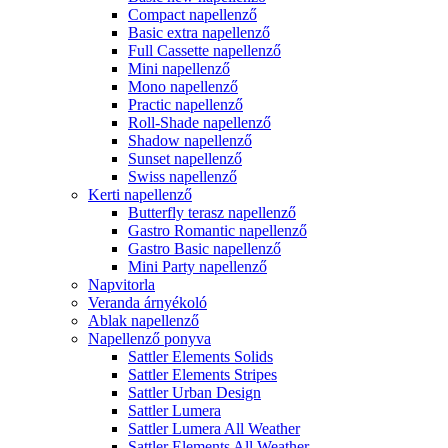
Compact napellenző
Basic extra napellenző
Full Cassette napellenző
Mini napellenző
Mono napellenző
Practic napellenző
Roll-Shade napellenző
Shadow napellenző
Sunset napellenző
Swiss napellenző
Kerti napellenző
Butterfly terasz napellenző
Gastro Romantic napellenző
Gastro Basic napellenző
Mini Party napellenző
Napvitorla
Veranda árnyékoló
Ablak napellenző
Napellenző ponyva
Sattler Elements Solids
Sattler Elements Stripes
Sattler Urban Design
Sattler Lumera
Sattler Lumera All Weather
Sattler Elements All Weather