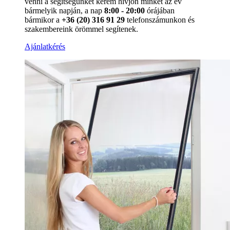
venni a segítségünket kérem hívjon minket az év
bármelyik napján, a nap
8:00 - 20:00
órájában
bármikor a
+36 (20) 316 91 29
telefonszámunkon és
szakembereink örömmel segítenek.
Ajánlatkérés