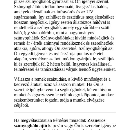
plizsé szúnyoghálók gyártását az Ön igényei szerint.
Szúnyoghálóink teflon bevonatú, üvegszálas hálók,
amelyek ellenállnak az infravörös és az UV
sugárzásnak, így színűket és esztétikus megjelenésüket
hosszan megőrzik. Igény esetén állatbiztos hálóval is
rendelhető a szúnyogháló, amely egy sűrűbben szött
háló, így strapabíróbb, mint a hagyományos
szúnyoghálók Szúnyoghálóinkat kiváló minőségűek és
remek ár / érték aránnyal rendelkeznek és szerelhetőek
ablakra, ajtóra, ahogy Ön szeretné. Szúnyoghálóját az
Ön egyedi igényei és nyílászárója pontos méretei
alapján, személyre szabott módon gyártjuk le, szállítjuk
ki és szereljük fel 2 héten belül. Ingyenes kiszállással,
felméréssel és tanácsadással várjuk leendő ügyfeleinket.
Válassza a remek szaktudást, a kiváló minőséget és a
kedvező árakat, azaz válasszon minket. Ha Ön is
szeretné igénybe venni a segítségünket, kérem hívjon
minket és egyeztessen le velünk egy időpontot, amikor
szakemberünket fogadni tudja a munka elvégzése
céljából.
Ha megválaszolatlan kérdései maradtak
Zsanéros
szúnyogháló ajtó
kapcsán vagy Ön is szeretné igénybe