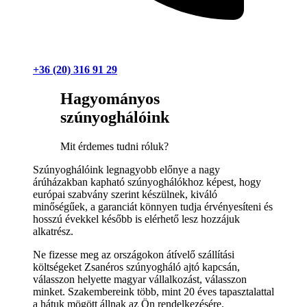
+36 (20) 316 91 29
Hagyományos
szúnyoghálóink
Mit érdemes tudni róluk?
Szúnyoghálóink legnagyobb előnye a nagy
árúházakban kapható szúnyoghálókhoz képest, hogy
európai szabvány szerint készülnek, kiváló
minőségűek, a garanciát könnyen tudja érvényesíteni és
hosszú évekkel később is elérhető lesz hozzájuk
alkatrész.
Ne fizesse meg az országokon átívelő szállítási
költségeket Zsanéros szúnyogháló ajtó kapcsán,
válasszon helyette magyar vállalkozást, válasszon
minket. Szakembereink több, mint 20 éves tapasztalattal
a hátuk mögött állnak az Ön rendelkezésére.