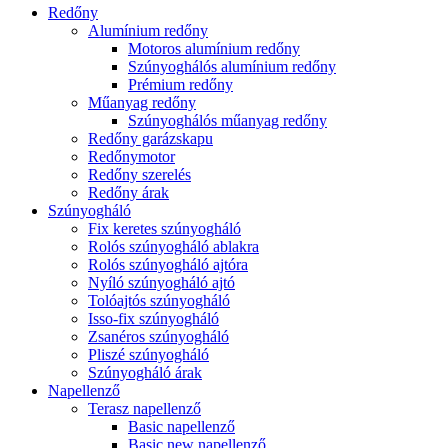
Redőny
Alumínium redőny
Motoros alumínium redőny
Szúnyoghálós alumínium redőny
Prémium redőny
Műanyag redőny
Szúnyoghálós műanyag redőny
Redőny garázskapu
Redőnymotor
Redőny szerelés
Redőny árak
Szúnyogháló
Fix keretes szúnyogháló
Rolós szúnyogháló ablakra
Rolós szúnyogháló ajtóra
Nyíló szúnyogháló ajtó
Tolóajtós szúnyogháló
Isso-fix szúnyogháló
Zsanéros szúnyogháló
Pliszé szúnyogháló
Szúnyogháló árak
Napellenző
Terasz napellenző
Basic napellenző
Basic new napellenző