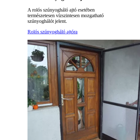
A rolós szúnyogháló ajtó esetében
természetesen vízszintesen mozgatható
szúnyoghálót jelent.
Rolós szúnyogháló ajtóra