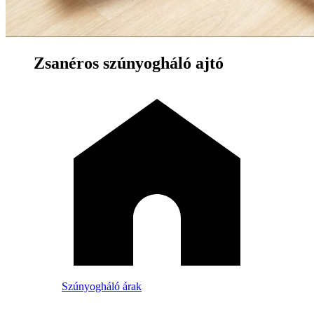
Zsanéros szúnyogháló ajtó
Szúnyogháló árak