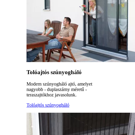
Tolóajtós szúnyogháló
Modern szúnyogháló ajtó, amelyet
nagyobb - duplaszárny méretű -
teraszajtókhoz javasolunk.
Tolóajtós szúnyogháló