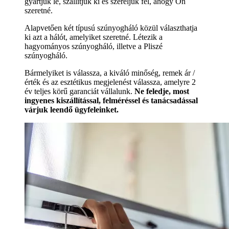
gyártjuk le, szállítjuk ki és szereljük fel, ahogy Ön
szeretné.
Alapvetően két típusú szúnyogháló közül választhatja
ki azt a hálót, amelyiket szeretné. Létezik a
hagyományos szúnyogháló, illetve a Pliszé
szúnyogháló.
Bármelyiket is válassza, a kiváló minőség, remek ár /
érték és az esztétikus megjelenést válassza, amelyre 2
év teljes körű garanciát vállalunk.
Ne feledje, most
ingyenes kiszállítással, felméréssel és tanácsadással
várjuk leendő ügyfeleinket.