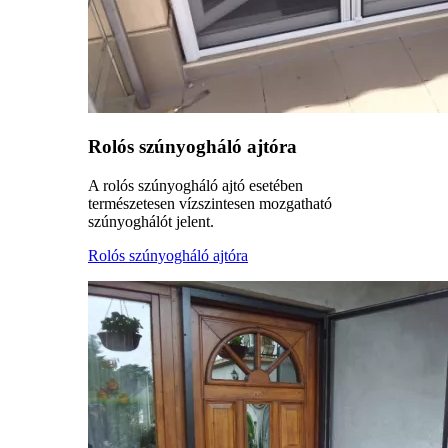
Rolós szúnyogháló ajtóra
A rolós szúnyogháló ajtó esetében
természetesen vízszintesen mozgatható
szúnyoghálót jelent.
Rolós szúnyogháló ajtóra