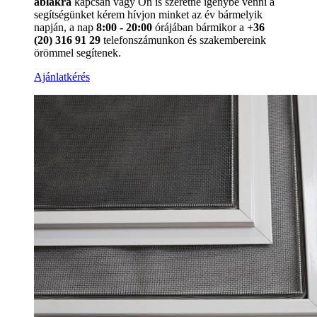
ablakra
kapcsán vagy Ön is szeretné igénybe venni a
segítségünket kérem hívjon minket az év bármelyik
napján, a nap
8:00 - 20:00
órájában bármikor a
+36
(20) 316 91 29
telefonszámunkon és szakembereink
örömmel segítenek.
Ajánlatkérés