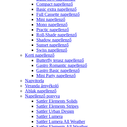
Compact napellenző
Basic extra napellenző
Full Cassette napellenző
Mini napellenző
Mono napellenző
Practic napellenző
Roll-Shade napellenző
Shadow napellenző
Sunset napellenző
Swiss napellenző
Kerti napellenző
Butterfly terasz napellenző
Gastro Romantic napellenző
Gastro Basic napellenző
Mini Party napellenző
Napvitorla
Veranda árnyékoló
Ablak napellenző
Napellenző ponyva
Sattler Elements Solids
Sattler Elements Stripes
Sattler Urban Design
Sattler Lumera
Sattler Lumera All Weather
Sattler Elements All Weather