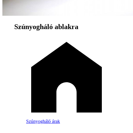
Szúnyogháló ablakra
Szúnyogháló árak