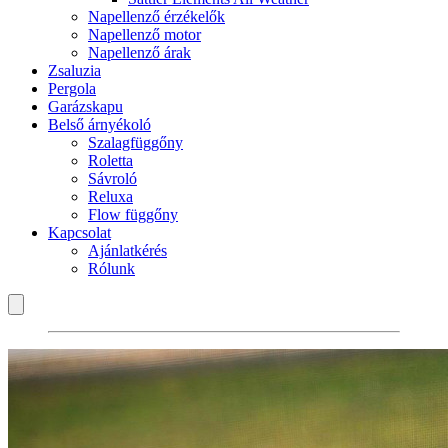
Napellenző érzékelők
Napellenző motor
Napellenző árak
Zsaluzia
Pergola
Garázskapu
Belső árnyékoló
Szalagfüggőny
Roletta
Sávroló
Reluxa
Flow függőny
Kapcsolat
Ajánlatkérés
Rólunk