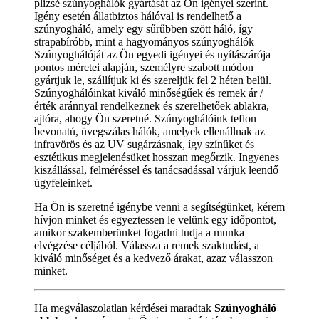
plizsé szúnyoghálók gyártását az Ön igényei szerint.
Igény esetén állatbiztos hálóval is rendelhető a
szúnyogháló, amely egy sűrűbben szött háló, így
strapabíróbb, mint a hagyományos szúnyoghálók
Szúnyoghálóját az Ön egyedi igényei és nyílászárója
pontos méretei alapján, személyre szabott módon
gyártjuk le, szállítjuk ki és szereljük fel 2 héten belül.
Szúnyoghálóinkat kiváló minőségűek és remek ár /
érték aránnyal rendelkeznek és szerelhetőek ablakra,
ajtóra, ahogy Ön szeretné. Szúnyoghálóink teflon
bevonatú, üvegszálas hálók, amelyek ellenállnak az
infravörös és az UV sugárzásnak, így színűket és
esztétikus megjelenésüket hosszan megőrzik. Ingyenes
kiszállással, felméréssel és tanácsadással várjuk leendő
ügyfeleinket.
Ha Ön is szeretné igénybe venni a segítségünket, kérem
hívjon minket és egyeztessen le velünk egy időpontot,
amikor szakemberünket fogadni tudja a munka
elvégzése céljából. Válassza a remek szaktudást, a
kiváló minőséget és a kedvező árakat, azaz válasszon
minket.
Ha megválaszolatlan kérdései maradtak
Szúnyogháló