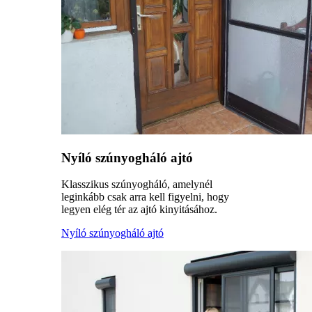
Nyíló szúnyogháló ajtó
Klasszikus szúnyogháló, amelynél
leginkább csak arra kell figyelni, hogy
legyen elég tér az ajtó kinyitásához.
Nyíló szúnyogháló ajtó