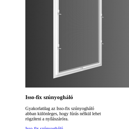
Isso-fix szúnyogháló
Gyakorlatilag az Isso-fix szúnyogháló
abban különleges, hogy fúrás nélkül lehet
rögzíteni a nyílászáróra.
Isso-fix szúnyogháló