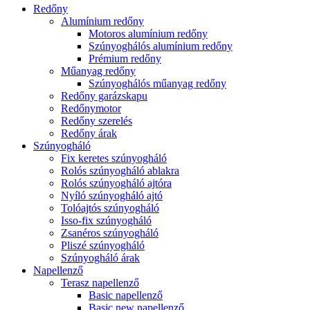
Redőny
Alumínium redőny
Motoros alumínium redőny
Szúnyoghálós alumínium redőny
Prémium redőny
Műanyag redőny
Szúnyoghálós műanyag redőny
Redőny garázskapu
Redőnymotor
Redőny szerelés
Redőny árak
Szúnyogháló
Fix keretes szúnyogháló
Rolós szúnyogháló ablakra
Rolós szúnyogháló ajtóra
Nyíló szúnyogháló ajtó
Tolóajtós szúnyogháló
Isso-fix szúnyogháló
Zsanéros szúnyogháló
Pliszé szúnyogháló
Szúnyogháló árak
Napellenző
Terasz napellenző
Basic napellenző
Basic new napellenző