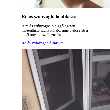
Rolós szúnyogháló ablakra
A rolós szúnyogháló függőlegesen
mozgatható szúnyogháló, amely elősegíti a
hatékonyabb szellőztetést.
Rolós szúnyogháló ablakra