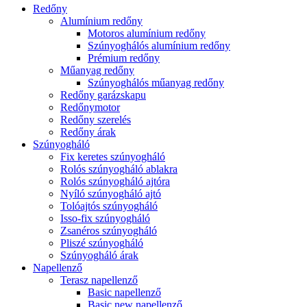
Redőny
Alumínium redőny
Motoros alumínium redőny
Szúnyoghálós alumínium redőny
Prémium redőny
Műanyag redőny
Szúnyoghálós műanyag redőny
Redőny garázskapu
Redőnymotor
Redőny szerelés
Redőny árak
Szúnyogháló
Fix keretes szúnyogháló
Rolós szúnyogháló ablakra
Rolós szúnyogháló ajtóra
Nyíló szúnyogháló ajtó
Tolóajtós szúnyogháló
Isso-fix szúnyogháló
Zsanéros szúnyogháló
Pliszé szúnyogháló
Szúnyogháló árak
Napellenző
Terasz napellenző
Basic napellenző
Basic new napellenző