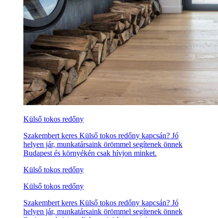
Külső tokos redőny
Szakembert keres Külső tokos redőny kapcsán? Jó
helyen jár, munkatársaink örömmel segítenek önnek
Budapest és környékén csak hívjon minket.
Külső tokos redőny
Külső tokos redőny
Szakembert keres Külső tokos redőny kapcsán? Jó
helyen jár, munkatársaink örömmel segítenek önnek