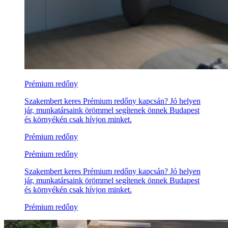
Prémium redőny
Szakembert keres Prémium redőny kapcsán? Jó helyen
jár, munkatársaink örömmel segítenek önnek Budapest
és környékén csak hívjon minket.
Prémium redőny
Prémium redőny
Szakembert keres Prémium redőny kapcsán? Jó helyen
jár, munkatársaink örömmel segítenek önnek Budapest
és környékén csak hívjon minket.
Prémium redőny