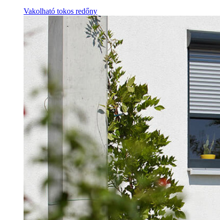
Vakolható tokos redőny