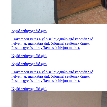
Nyíló szúnyogháló ajtó
Szakembert keres Nyíló szúnyogháló ajtó kapcsán? Jó
helyen jár, munkatársaink örömmel segítenek önnek
Pest megye és környékén csak hívjon minket.
Nyíló szúnyogháló ajtó
Nyíló szúnyogháló ajtó
Szakembert keres Nyíló szúnyogháló ajtó kapcsán? Jó
helyen jár, munkatársaink örömmel segítenek önnek
Pest megye és környékén csak hívjon minket.
Nyíló szúnyogháló ajtó