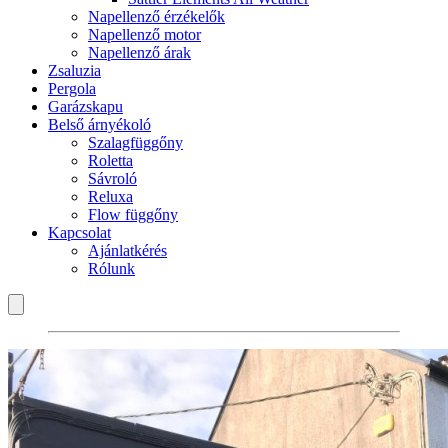
Napellenző érzékelők
Napellenző motor
Napellenző árak
Zsaluzia
Pergola
Garázskapu
Belső árnyékoló
Szalagfüggőny
Roletta
Sávroló
Reluxa
Flow függőny
Kapcsolat
Ajánlatkérés
Rólunk