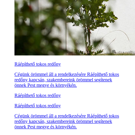
Ráépíthető tokos redőny
Cégünk örömmel áll a rendelkezésére Ráépíthető tokos
redőny kapcsán, szakembereink örömmel segítenek
önnek Pest megye és környékén.
Ráépíthető tokos redőny
Ráépíthető tokos redőny
Cégünk örömmel áll a rendelkezésére Ráépíthető tokos
redőny kapcsán, szakembereink örömmel segítenek
önnek Pest megye és környékén.