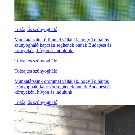
Tolóajtós szúnyogháló
Munkatársaink örömmel vállalják, hogy Tolóajtós
szúnyogháló kapcsán segítenek önnek Budapest és
környékén, hívjon és indulunk.
Tolóajtós szúnyogháló
Tolóajtós szúnyogháló
Munkatársaink örömmel vállalják, hogy Tolóajtós
szúnyogháló kapcsán segítenek önnek Budapest és
környékén, hívjon és indulunk.
Tolóajtós szúnyogháló