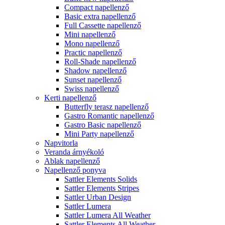
Compact napellenző
Basic extra napellenző
Full Cassette napellenző
Mini napellenző
Mono napellenző
Practic napellenző
Roll-Shade napellenző
Shadow napellenző
Sunset napellenző
Swiss napellenző
Kerti napellenző
Butterfly terasz napellenző
Gastro Romantic napellenző
Gastro Basic napellenző
Mini Party napellenző
Napvitorla
Veranda árnyékoló
Ablak napellenző
Napellenző ponyva
Sattler Elements Solids
Sattler Elements Stripes
Sattler Urban Design
Sattler Lumera
Sattler Lumera All Weather
Sattler Elements All Weather