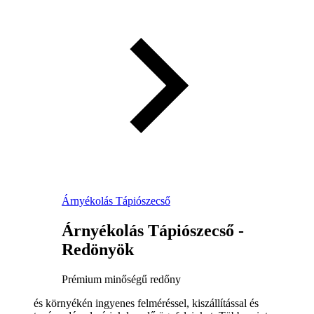
Árnyékolás Tápiószecső
Árnyékolás Tápiószecső -
Redönyök
Prémium minőségű redőny
és környékén ingyenes felméréssel, kiszállítással és