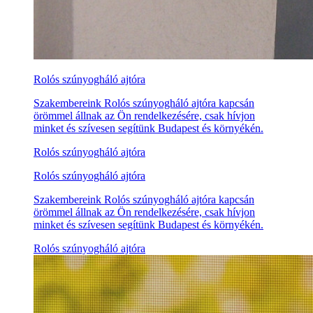
Rolós szúnyogháló ajtóra
Szakembereink Rolós szúnyogháló ajtóra kapcsán
örömmel állnak az Ön rendelkezésére, csak hívjon
minket és szívesen segítünk Budapest és környékén.
Rolós szúnyogháló ajtóra
Rolós szúnyogháló ajtóra
Szakembereink Rolós szúnyogháló ajtóra kapcsán
örömmel állnak az Ön rendelkezésére, csak hívjon
minket és szívesen segítünk Budapest és környékén.
Rolós szúnyogháló ajtóra