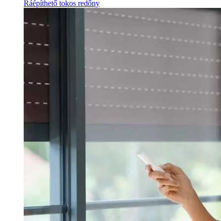
Ráépíthető tokos redőny