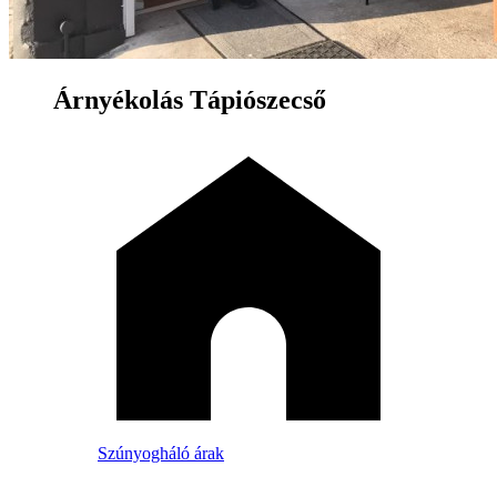
Árnyékolás Tápiószecső
Szúnyogháló árak