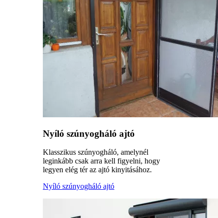
Nyíló szúnyogháló ajtó
Klasszikus szúnyogháló, amelynél
leginkább csak arra kell figyelni, hogy
legyen elég tér az ajtó kinyitásához.
Nyíló szúnyogháló ajtó