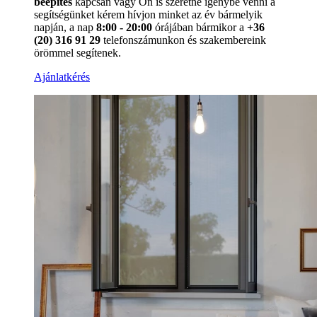
beépítés
kapcsán vagy Ön is szeretné igénybe venni a
segítségünket kérem hívjon minket az év bármelyik
napján, a nap
8:00 - 20:00
órájában bármikor a
+36
(20) 316 91 29
telefonszámunkon és szakembereink
örömmel segítenek.
Ajánlatkérés