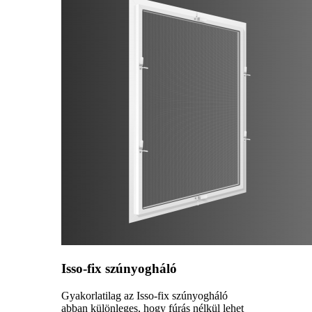
Isso-fix szúnyogháló
Gyakorlatilag az Isso-fix szúnyogháló
abban különleges, hogy fúrás nélkül lehet