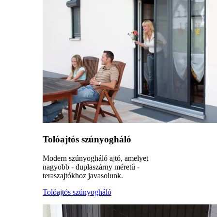
Tolóajtós szúnyogháló
Modern szúnyogháló ajtó, amelyet
nagyobb - duplaszárny méretű -
teraszajtókhoz javasolunk.
Tolóajtós szúnyogháló