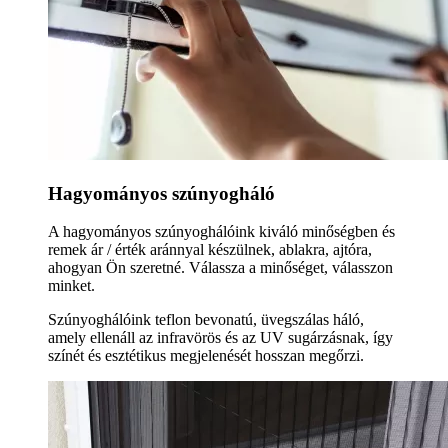
Hagyományos szúnyogháló
A hagyományos szúnyoghálóink kiváló minőségben és
remek ár / érték aránnyal készülnek, ablakra, ajtóra,
ahogyan Ön szeretné. Válassza a minőséget, válasszon
minket.
Szúnyoghálóink teflon bevonatú, üvegszálas háló,
amely ellenáll az infravörös és az UV sugárzásnak, így
színét és esztétikus megjelenését hosszan megőrzi.