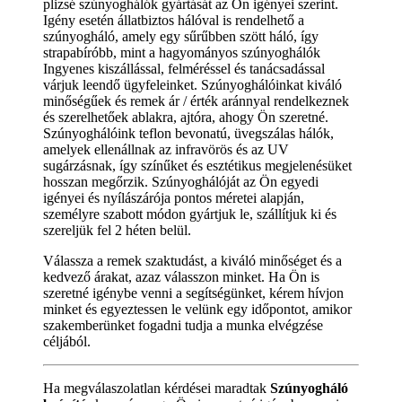
plizsé szúnyoghálók gyártását az Ön igényei szerint.
Igény esetén állatbiztos hálóval is rendelhető a
szúnyogháló, amely egy sűrűbben szött háló, így
strapabíróbb, mint a hagyományos szúnyoghálók
Ingyenes kiszállással, felméréssel és tanácsadással
várjuk leendő ügyfeleinket. Szúnyoghálóinkat kiváló
minőségűek és remek ár / érték aránnyal rendelkeznek
és szerelhetőek ablakra, ajtóra, ahogy Ön szeretné.
Szúnyoghálóink teflon bevonatú, üvegszálas hálók,
amelyek ellenállnak az infravörös és az UV
sugárzásnak, így színűket és esztétikus megjelenésüket
hosszan megőrzik. Szúnyoghálóját az Ön egyedi
igényei és nyílászárója pontos méretei alapján,
személyre szabott módon gyártjuk le, szállítjuk ki és
szereljük fel 2 héten belül.
Válassza a remek szaktudást, a kiváló minőséget és a
kedvező árakat, azaz válasszon minket. Ha Ön is
szeretné igénybe venni a segítségünket, kérem hívjon
minket és egyeztessen le velünk egy időpontot, amikor
szakemberünket fogadni tudja a munka elvégzése
céljából.
Ha megválaszolatlan kérdései maradtak
Szúnyogháló