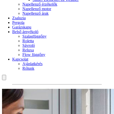
Napellenző érzékelők
Napellenző motor
Napellenző árak
Zsaluzia
Pergola
Garázskapu
Belső árnyékoló
Szalagfüggőny
Roletta
Sávroló
Reluxa
Flow függőny
Kapcsolat
Ajánlatkérés
Rólunk