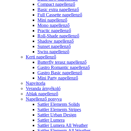
Compact napellenző
Basic extra napellenző
Full Cassette napellenző
Mini napellenző
Mono napellenző
Practic napellenző
Roll-Shade napellenző
Shadow napellenző
Sunset napellenző
Swiss napellenző
Kerti napellenző
Butterfly terasz napellenző
Gastro Romantic napellenző
Gastro Basic napellenző
Mini Party napellenző
Napvitorla
Veranda árnyékoló
Ablak napellenző
Napellenző ponyva
Sattler Elements Solids
Sattler Elements Stripes
Sattler Urban Design
Sattler Lumera
Sattler Lumera All Weather
Sattler Elements All Weather