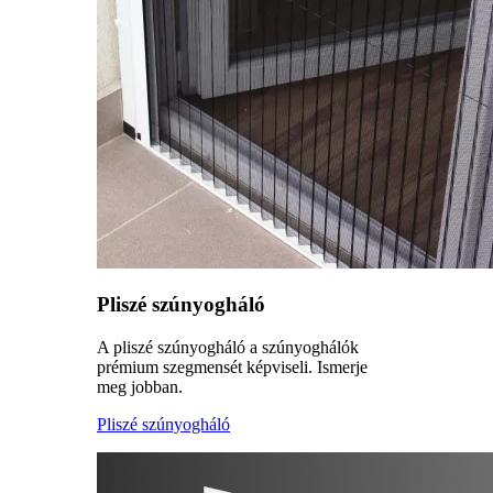
Pliszé szúnyogháló
A pliszé szúnyogháló a szúnyoghálók
prémium szegmensét képviseli. Ismerje
meg jobban.
Pliszé szúnyogháló