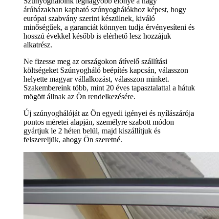
Szúnyoghálóink legnagyobb előnye a nagy
árúházakban kapható szúnyoghálókhoz képest, hogy
európai szabvány szerint készülnek, kiváló
minőségűek, a garanciát könnyen tudja érvényesíteni és
hosszú évekkel később is elérhető lesz hozzájuk
alkatrész.
Ne fizesse meg az országokon átívelő szállítási
költségeket Szúnyogháló beépítés kapcsán, válasszon
helyette magyar vállalkozást, válasszon minket.
Szakembereink több, mint 20 éves tapasztalattal a hátuk
mögött állnak az Ön rendelkezésére.
Új szúnyoghálóját az Ön egyedi igényei és nyílászárója
pontos méretei alapján, személyre szabott módon
gyártjuk le 2 héten belül, majd kiszállítjuk és
felszereljük, ahogy Ön szeretné.