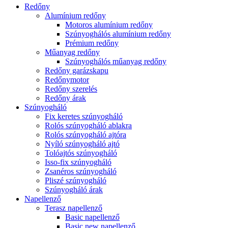
Redőny
Alumínium redőny
Motoros alumínium redőny
Szúnyoghálós alumínium redőny
Prémium redőny
Műanyag redőny
Szúnyoghálós műanyag redőny
Redőny garázskapu
Redőnymotor
Redőny szerelés
Redőny árak
Szúnyogháló
Fix keretes szúnyogháló
Rolós szúnyogháló ablakra
Rolós szúnyogháló ajtóra
Nyíló szúnyogháló ajtó
Tolóajtós szúnyogháló
Isso-fix szúnyogháló
Zsanéros szúnyogháló
Pliszé szúnyogháló
Szúnyogháló árak
Napellenző
Terasz napellenző
Basic napellenző
Basic new napellenző