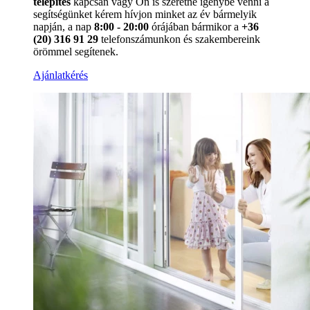
telepítés
kapcsán vagy Ön is szeretné igénybe venni a
segítségünket kérem hívjon minket az év bármelyik
napján, a nap
8:00 - 20:00
órájában bármikor a
+36
(20) 316 91 29
telefonszámunkon és szakembereink
örömmel segítenek.
Ajánlatkérés