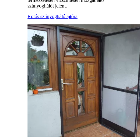
természetesen vízszintesen mozgatható
szúnyoghálót jelent.
Rolós szúnyogháló ajtóra