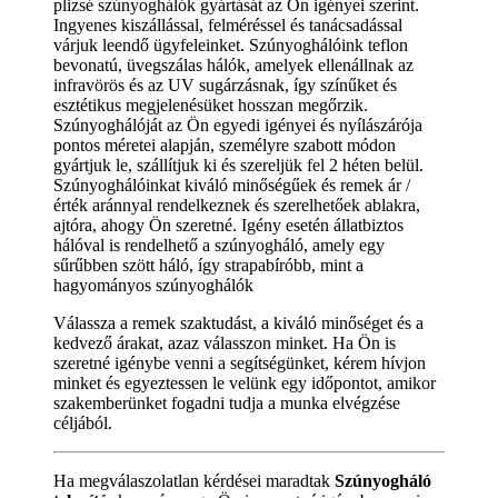
plizsé szúnyoghálók gyártását az Ön igényei szerint.
Ingyenes kiszállással, felméréssel és tanácsadással
várjuk leendő ügyfeleinket. Szúnyoghálóink teflon
bevonatú, üvegszálas hálók, amelyek ellenállnak az
infravörös és az UV sugárzásnak, így színűket és
esztétikus megjelenésüket hosszan megőrzik.
Szúnyoghálóját az Ön egyedi igényei és nyílászárója
pontos méretei alapján, személyre szabott módon
gyártjuk le, szállítjuk ki és szereljük fel 2 héten belül.
Szúnyoghálóinkat kiváló minőségűek és remek ár /
érték aránnyal rendelkeznek és szerelhetőek ablakra,
ajtóra, ahogy Ön szeretné. Igény esetén állatbiztos
hálóval is rendelhető a szúnyogháló, amely egy
sűrűbben szött háló, így strapabíróbb, mint a
hagyományos szúnyoghálók
Válassza a remek szaktudást, a kiváló minőséget és a
kedvező árakat, azaz válasszon minket. Ha Ön is
szeretné igénybe venni a segítségünket, kérem hívjon
minket és egyeztessen le velünk egy időpontot, amikor
szakemberünket fogadni tudja a munka elvégzése
céljából.
Ha megválaszolatlan kérdései maradtak
Szúnyogháló