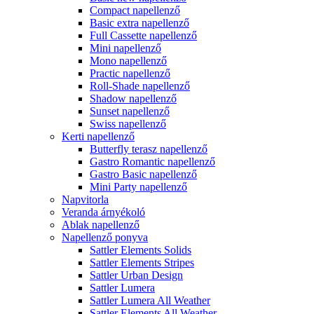
Compact napellenző
Basic extra napellenző
Full Cassette napellenző
Mini napellenző
Mono napellenző
Practic napellenző
Roll-Shade napellenző
Shadow napellenző
Sunset napellenző
Swiss napellenző
Kerti napellenző
Butterfly terasz napellenző
Gastro Romantic napellenző
Gastro Basic napellenző
Mini Party napellenző
Napvitorla
Veranda árnyékoló
Ablak napellenző
Napellenző ponyva
Sattler Elements Solids
Sattler Elements Stripes
Sattler Urban Design
Sattler Lumera
Sattler Lumera All Weather
Sattler Elements All Weather