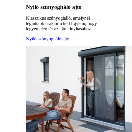
Nyíló szúnyogháló ajtó
Klasszikus szúnyogháló, amelynél
leginkább csak arra kell figyelni, hogy
legyen elég tér az ajtó kinyitásához.
Nyíló szúnyogháló ajtó