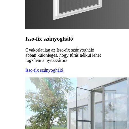
Isso-fix szúnyogháló
Gyakorlatilag az Isso-fix szúnyogháló
abban különleges, hogy fúrás nélkül lehet
rögzíteni a nyílászáróra.
Isso-fix szúnyogháló