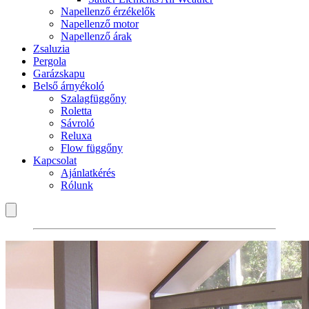
Napellenző érzékelők
Napellenző motor
Napellenző árak
Zsaluzia
Pergola
Garázskapu
Belső árnyékoló
Szalagfüggőny
Roletta
Sávroló
Reluxa
Flow függőny
Kapcsolat
Ajánlatkérés
Rólunk