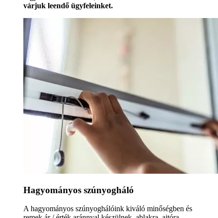
várjuk leendő ügyfeleinket.
Hagyományos szúnyogháló
A hagyományos szúnyoghálóink kiváló minőségben és
remek ár / érték aránnyal készülnek, ablakra, ajtóra,