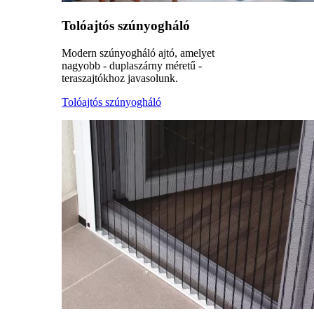
Tolóajtós szúnyogháló
Modern szúnyogháló ajtó, amelyet
nagyobb - duplaszárny méretű -
teraszajtókhoz javasolunk.
Tolóajtós szúnyogháló