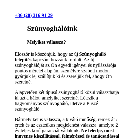
+36 (20) 316 91 29
Szúnyoghálóink
Melyiket válassza?
Először is köszönjük, hogy az új
Szúnyogháló
telepítés
kapcsán hozzánk fordult. Az új
szúnyoghálóját az Ön egyedi igényei és nyílászárója
pontos méretei alapján, személyre szabott módon
gyártjuk le, szállítjuk ki és szereljük fel, ahogy Ön
szeretné.
Alapvetően két típusú szúnyogháló közül választhatja
ki azt a hálót, amelyiket szeretné. Létezik a
hagyományos szúnyogháló, illetve a Pliszé
szúnyogháló.
Bármelyiket is válassza, a kiváló minőség, remek ár /
érték és az esztétikus megjelenést válassza, amelyre 2
év teljes körű garanciát vállalunk.
Ne feledje, most
ingyenes kiszállítással, felméréssel és tanácsadással