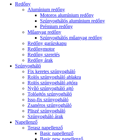
Redőny
Alumínium redőny
Motoros alumínium redőny
Szúnyoghálós alumínium redőny
Prémium redőny
Műanyag redőny
Szúnyoghálós műanyag redőny
Redőny garázskapu
Redőnymotor
Redőny szerelés
Redőny árak
Szúnyogháló
Fix keretes szúnyogháló
Rolós szúnyogháló ablakra
Rolós szúnyogháló ajtóra
Nyíló szúnyogháló ajtó
Tolóajtós szúnyogháló
Isso-fix szúnyogháló
Zsanéros szúnyogháló
Pliszé szúnyogháló
Szúnyogháló árak
Napellenző
Terasz napellenző
Basic napellenző
Basic new napellenző