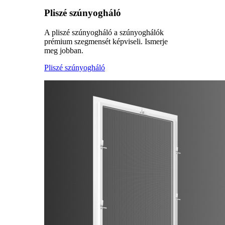
Pliszé szúnyogháló
A pliszé szúnyogháló a szúnyoghálók
prémium szegmensét képviseli. Ismerje
meg jobban.
Pliszé szúnyogháló