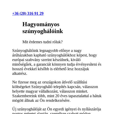
+36 (20) 316 91 29
Hagyományos
szúnyoghálóink
Mit érdemes tudni róluk?
Szúnyoghálóink legnagyobb előnye a nagy
árúházakban kapható szúnyoghálókhoz képest, hogy
európai szabvány szerint készülnek, kiváló
minőségűek, a garanciát könnyen tudja érvényesíteni és
hosszú évekkel később is elérhető lesz hozzájuk
alkatrész.
Ne fizesse meg az országokon átívelő szállítási
költségeket Szúnyogháló telepítés kapcsán, válasszon
helyette magyar vállalkozást, válasszon minket.
Szakembereink több, mint 20 éves tapasztalattal a hátuk
mögött állnak az Ön rendelkezésére.
Új szúnyoghálóját az Ön egyedi igényei és nyílászárója
pontos méretei alapján, személyre szabott módon