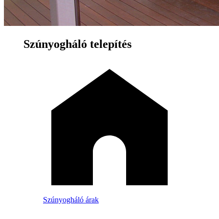
Szúnyogháló telepítés
Szúnyogháló árak