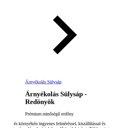
Árnyékolás Sülysáp
Árnyékolás Sülysáp -
Redönyök
Prémium minőségű redőny
és környékén ingyenes felméréssel, kiszállítással és