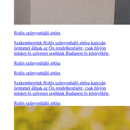
Rolós szúnyogháló ajtóra
Szakembereink Rolós szúnyogháló ajtóra kapcsán
örömmel állnak az Ön rendelkezésére, csak hívjon
minket és szívesen segítünk Budapest és környékén.
Rolós szúnyogháló ajtóra
Rolós szúnyogháló ajtóra
Szakembereink Rolós szúnyogháló ajtóra kapcsán
örömmel állnak az Ön rendelkezésére, csak hívjon
minket és szívesen segítünk Budapest és környékén.
Rolós szúnyogháló ajtóra