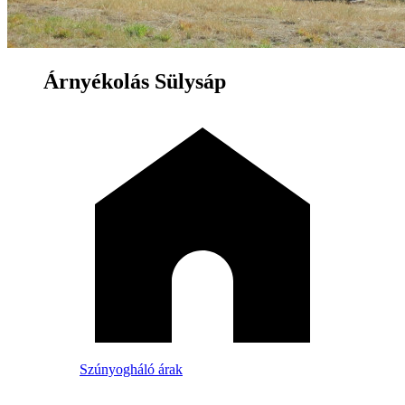
Árnyékolás Sülysáp
Szúnyogháló árak