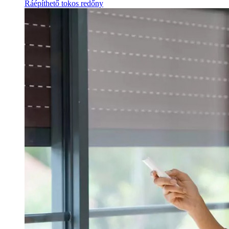
Ráépíthető tokos redőny