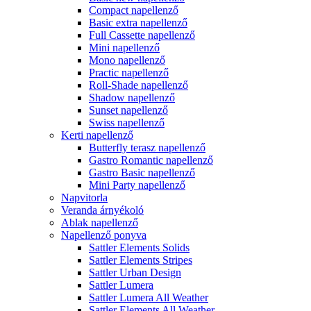
Compact napellenző
Basic extra napellenző
Full Cassette napellenző
Mini napellenző
Mono napellenző
Practic napellenző
Roll-Shade napellenző
Shadow napellenző
Sunset napellenző
Swiss napellenző
Kerti napellenző
Butterfly terasz napellenző
Gastro Romantic napellenző
Gastro Basic napellenző
Mini Party napellenző
Napvitorla
Veranda árnyékoló
Ablak napellenző
Napellenző ponyva
Sattler Elements Solids
Sattler Elements Stripes
Sattler Urban Design
Sattler Lumera
Sattler Lumera All Weather
Sattler Elements All Weather