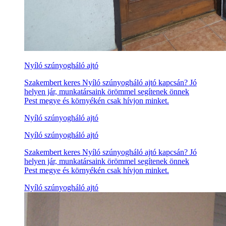
Nyíló szúnyogháló ajtó
Szakembert keres Nyíló szúnyogháló ajtó kapcsán? Jó
helyen jár, munkatársaink örömmel segítenek önnek
Pest megye és környékén csak hívjon minket.
Nyíló szúnyogháló ajtó
Nyíló szúnyogháló ajtó
Szakembert keres Nyíló szúnyogháló ajtó kapcsán? Jó
helyen jár, munkatársaink örömmel segítenek önnek
Pest megye és környékén csak hívjon minket.
Nyíló szúnyogháló ajtó