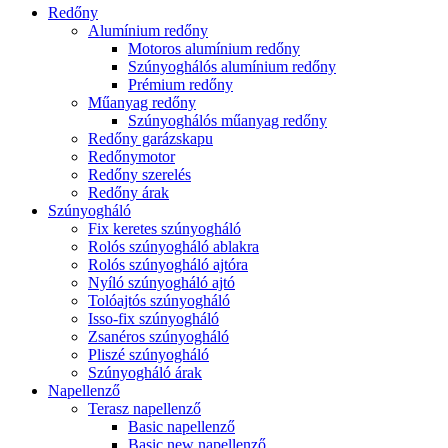
Redőny
Alumínium redőny
Motoros alumínium redőny
Szúnyoghálós alumínium redőny
Prémium redőny
Műanyag redőny
Szúnyoghálós műanyag redőny
Redőny garázskapu
Redőnymotor
Redőny szerelés
Redőny árak
Szúnyogháló
Fix keretes szúnyogháló
Rolós szúnyogháló ablakra
Rolós szúnyogháló ajtóra
Nyíló szúnyogháló ajtó
Tolóajtós szúnyogháló
Isso-fix szúnyogháló
Zsanéros szúnyogháló
Pliszé szúnyogháló
Szúnyogháló árak
Napellenző
Terasz napellenző
Basic napellenző
Basic new napellenző