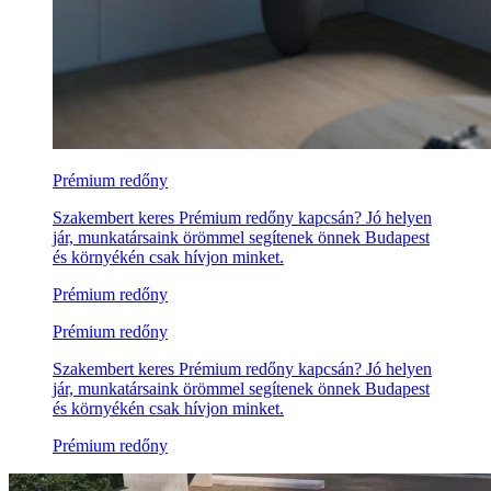
Prémium redőny
Szakembert keres Prémium redőny kapcsán? Jó helyen
jár, munkatársaink örömmel segítenek önnek Budapest
és környékén csak hívjon minket.
Prémium redőny
Prémium redőny
Szakembert keres Prémium redőny kapcsán? Jó helyen
jár, munkatársaink örömmel segítenek önnek Budapest
és környékén csak hívjon minket.
Prémium redőny