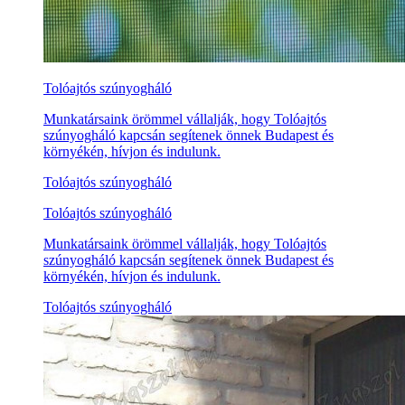
Tolóajtós szúnyogháló
Munkatársaink örömmel vállalják, hogy Tolóajtós
szúnyogháló kapcsán segítenek önnek Budapest és
környékén, hívjon és indulunk.
Tolóajtós szúnyogháló
Tolóajtós szúnyogháló
Munkatársaink örömmel vállalják, hogy Tolóajtós
szúnyogháló kapcsán segítenek önnek Budapest és
környékén, hívjon és indulunk.
Tolóajtós szúnyogháló