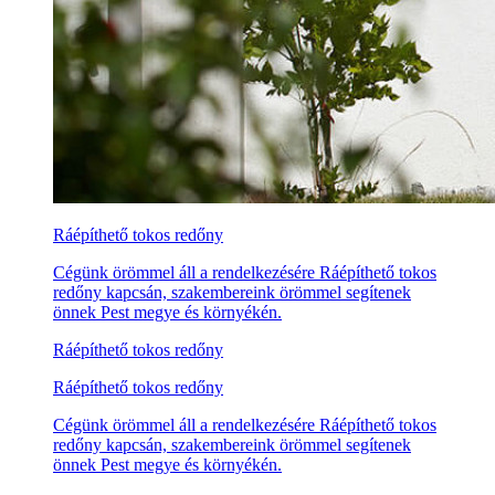
Ráépíthető tokos redőny
Cégünk örömmel áll a rendelkezésére Ráépíthető tokos
redőny kapcsán, szakembereink örömmel segítenek
önnek Pest megye és környékén.
Ráépíthető tokos redőny
Ráépíthető tokos redőny
Cégünk örömmel áll a rendelkezésére Ráépíthető tokos
redőny kapcsán, szakembereink örömmel segítenek
önnek Pest megye és környékén.