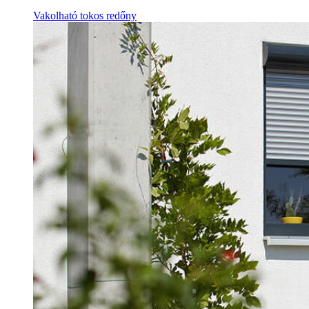
Vakolható tokos redőny