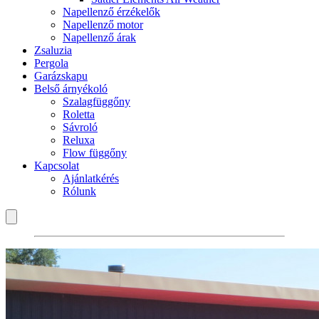
Napellenző érzékelők
Napellenző motor
Napellenző árak
Zsaluzia
Pergola
Garázskapu
Belső árnyékoló
Szalagfüggőny
Roletta
Sávroló
Reluxa
Flow függőny
Kapcsolat
Ajánlatkérés
Rólunk