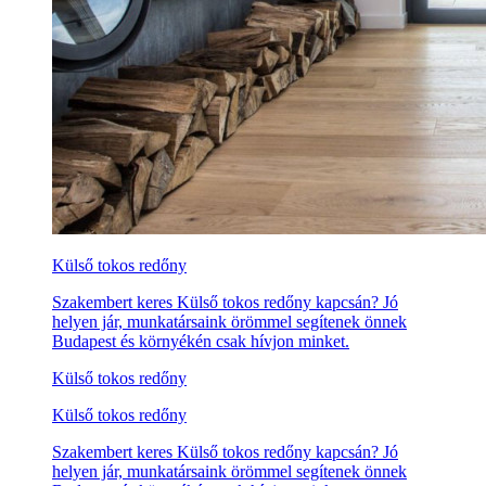
Külső tokos redőny
Szakembert keres Külső tokos redőny kapcsán? Jó
helyen jár, munkatársaink örömmel segítenek önnek
Budapest és környékén csak hívjon minket.
Külső tokos redőny
Külső tokos redőny
Szakembert keres Külső tokos redőny kapcsán? Jó
helyen jár, munkatársaink örömmel segítenek önnek