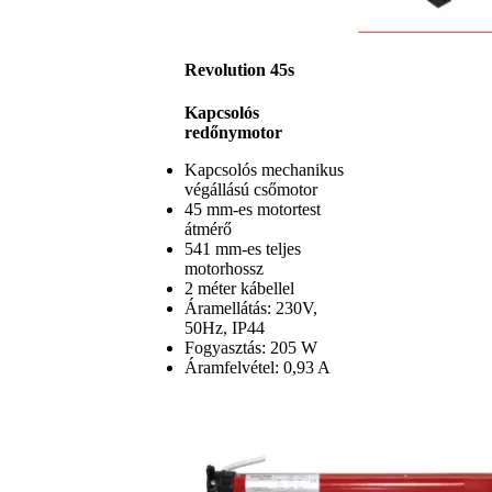
Revolution 45s
Kapcsolós
redőnymotor
Kapcsolós mechanikus
végállású csőmotor
45 mm-es motortest
átmérő
541 mm-es teljes
motorhossz
2 méter kábellel
Áramellátás: 230V,
50Hz, IP44
Fogyasztás: 205 W
Áramfelvétel: 0,93 A