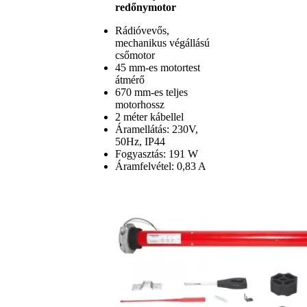
redőnymotor
Rádióvevős,
mechanikus végállású
csőmotor
45 mm-es motortest
átmérő
670 mm-es teljes
motorhossz
2 méter kábellel
Áramellátás: 230V,
50Hz, IP44
Fogyasztás: 191 W
Áramfelvétel: 0,83 A