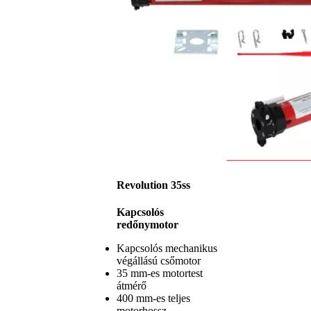
Revolution 35ss
Kapcsolós
redőnymotor
Kapcsolós mechanikus
végállású csőmotor
35 mm-es motortest
átmérő
400 mm-es teljes
motorhossz