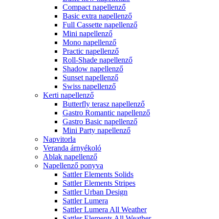
Compact napellenző
Basic extra napellenző
Full Cassette napellenző
Mini napellenző
Mono napellenző
Practic napellenző
Roll-Shade napellenző
Shadow napellenző
Sunset napellenző
Swiss napellenző
Kerti napellenző
Butterfly terasz napellenző
Gastro Romantic napellenző
Gastro Basic napellenző
Mini Party napellenző
Napvitorla
Veranda árnyékoló
Ablak napellenző
Napellenző ponyva
Sattler Elements Solids
Sattler Elements Stripes
Sattler Urban Design
Sattler Lumera
Sattler Lumera All Weather
Sattler Elements All Weather