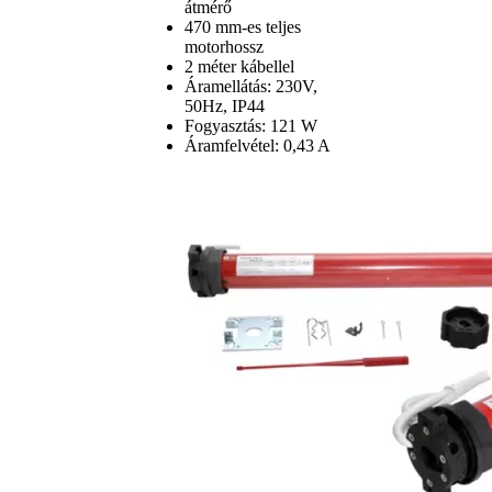
átmérő
470 mm-es teljes
motorhossz
2 méter kábellel
Áramellátás: 230V,
50Hz, IP44
Fogyasztás: 121 W
Áramfelvétel: 0,43 A