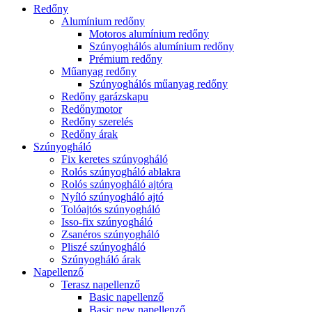
Redőny
Alumínium redőny
Motoros alumínium redőny
Szúnyoghálós alumínium redőny
Prémium redőny
Műanyag redőny
Szúnyoghálós műanyag redőny
Redőny garázskapu
Redőnymotor
Redőny szerelés
Redőny árak
Szúnyogháló
Fix keretes szúnyogháló
Rolós szúnyogháló ablakra
Rolós szúnyogháló ajtóra
Nyíló szúnyogháló ajtó
Tolóajtós szúnyogháló
Isso-fix szúnyogháló
Zsanéros szúnyogháló
Pliszé szúnyogháló
Szúnyogháló árak
Napellenző
Terasz napellenző
Basic napellenző
Basic new napellenző