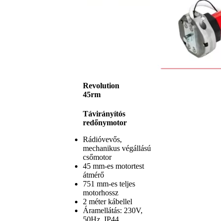
Revolution
45rm
Távirányítós
redőnymotor
Rádióvevős,
mechanikus végállású
csőmotor
45 mm-es motortest
átmérő
751 mm-es teljes
motorhossz
2 méter kábellel
Áramellátás: 230V,
50Hz, IP44