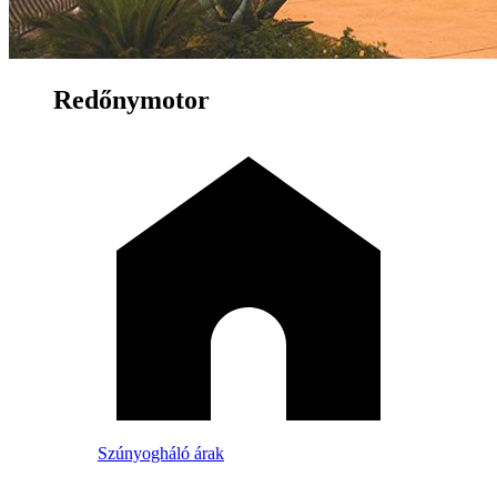
Redőnymotor
Szúnyogháló árak