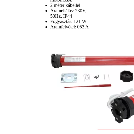
2 méter kábellel
Áramellátás: 230V,
50Hz, IP44
Fogyasztás: 121 W
Áramfelvétel: 053 A