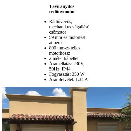
Távirányítós
redőnymotor
Rádióvevős,
mechanikus végállású
csőmotor
59 mm-es motortest
átmérő
800 mm-es teljes
motorhossz
2 méter kábellel
Áramellátás: 230V,
50Hz, IP44
Fogyasztás: 350 W
Áramfelvétel: 1,34 A