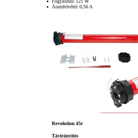
Fogyasztás: 121 W
Áramfelvétel: 0,56 A
Revolution 45r
Távirányítós