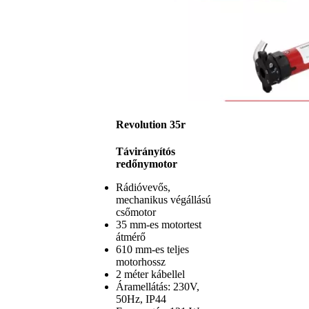
Revolution 35r
Távirányítós
redőnymotor
Rádióvevős,
mechanikus végállású
csőmotor
35 mm-es motortest
átmérő
610 mm-es teljes
motorhossz
2 méter kábellel
Áramellátás: 230V,
50Hz, IP44