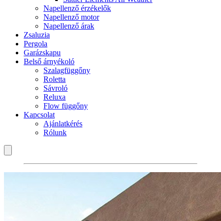
Napellenző érzékelők
Napellenző motor
Napellenző árak
Zsaluzia
Pergola
Garázskapu
Belső árnyékoló
Szalagfüggőny
Roletta
Sávroló
Reluxa
Flow függőny
Kapcsolat
Ajánlatkérés
Rólunk