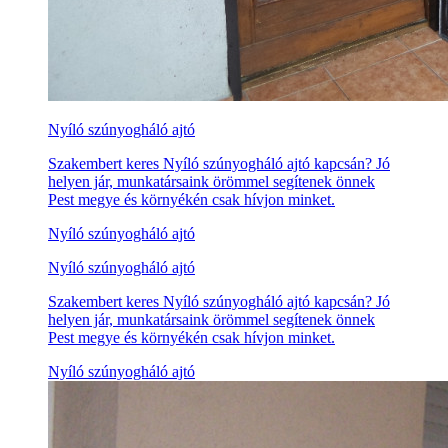
Nyíló szúnyogháló ajtó
Szakembert keres Nyíló szúnyogháló ajtó kapcsán? Jó
helyen jár, munkatársaink örömmel segítenek önnek
Pest megye és környékén csak hívjon minket.
Nyíló szúnyogháló ajtó
Nyíló szúnyogháló ajtó
Szakembert keres Nyíló szúnyogháló ajtó kapcsán? Jó
helyen jár, munkatársaink örömmel segítenek önnek
Pest megye és környékén csak hívjon minket.
Nyíló szúnyogháló ajtó