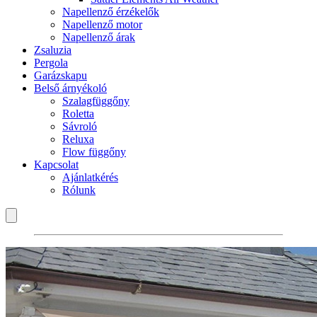
Napellenző érzékelők
Napellenző motor
Napellenző árak
Zsaluzia
Pergola
Garázskapu
Belső árnyékoló
Szalagfüggőny
Roletta
Sávroló
Reluxa
Flow függőny
Kapcsolat
Ajánlatkérés
Rólunk