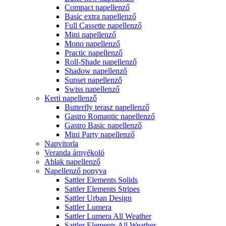
Compact napellenző
Basic extra napellenző
Full Cassette napellenző
Mini napellenző
Mono napellenző
Practic napellenző
Roll-Shade napellenző
Shadow napellenző
Sunset napellenző
Swiss napellenző
Kerti napellenző
Butterfly terasz napellenző
Gastro Romantic napellenző
Gastro Basic napellenző
Mini Party napellenző
Napvitorla
Veranda árnyékoló
Ablak napellenző
Napellenző ponyva
Sattler Elements Solids
Sattler Elements Stripes
Sattler Urban Design
Sattler Lumera
Sattler Lumera All Weather
Sattler Elements All Weather