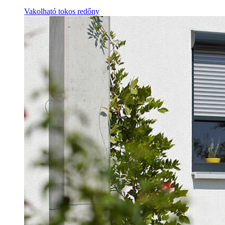
Vakolható tokos redőny