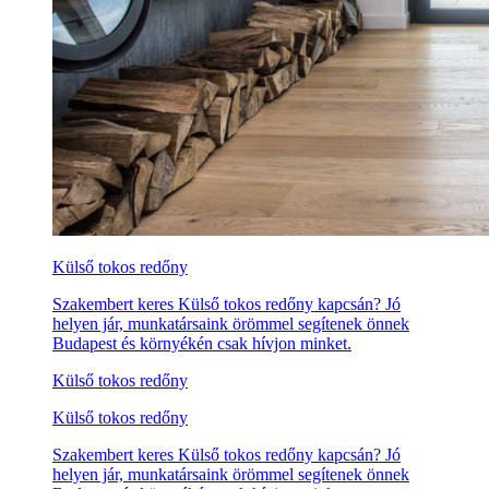
Külső tokos redőny
Szakembert keres Külső tokos redőny kapcsán? Jó
helyen jár, munkatársaink örömmel segítenek önnek
Budapest és környékén csak hívjon minket.
Külső tokos redőny
Külső tokos redőny
Szakembert keres Külső tokos redőny kapcsán? Jó
helyen jár, munkatársaink örömmel segítenek önnek