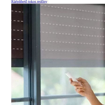
Ráépíthető tokos redőny