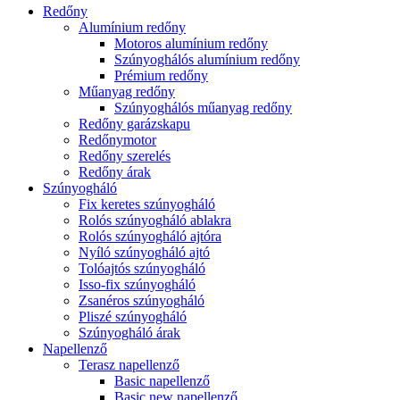
Redőny
Alumínium redőny
Motoros alumínium redőny
Szúnyoghálós alumínium redőny
Prémium redőny
Műanyag redőny
Szúnyoghálós műanyag redőny
Redőny garázskapu
Redőnymotor
Redőny szerelés
Redőny árak
Szúnyogháló
Fix keretes szúnyogháló
Rolós szúnyogháló ablakra
Rolós szúnyogháló ajtóra
Nyíló szúnyogháló ajtó
Tolóajtós szúnyogháló
Isso-fix szúnyogháló
Zsanéros szúnyogháló
Pliszé szúnyogháló
Szúnyogháló árak
Napellenző
Terasz napellenző
Basic napellenző
Basic new napellenző