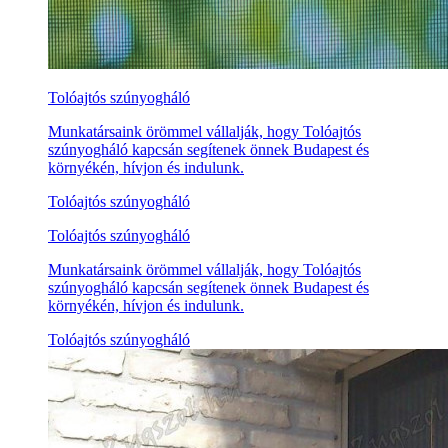
Tolóajtós szúnyogháló
Munkatársaink örömmel vállalják, hogy Tolóajtós
szúnyogháló kapcsán segítenek önnek Budapest és
környékén, hívjon és indulunk.
Tolóajtós szúnyogháló
Tolóajtós szúnyogháló
Munkatársaink örömmel vállalják, hogy Tolóajtós
szúnyogháló kapcsán segítenek önnek Budapest és
környékén, hívjon és indulunk.
Tolóajtós szúnyogháló