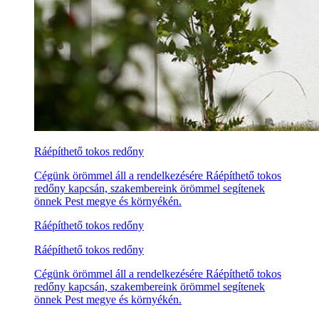
Ráépíthető tokos redőny
Cégünk örömmel áll a rendelkezésére Ráépíthető tokos
redőny kapcsán, szakembereink örömmel segítenek
önnek Pest megye és környékén.
Ráépíthető tokos redőny
Ráépíthető tokos redőny
Cégünk örömmel áll a rendelkezésére Ráépíthető tokos
redőny kapcsán, szakembereink örömmel segítenek
önnek Pest megye és környékén.