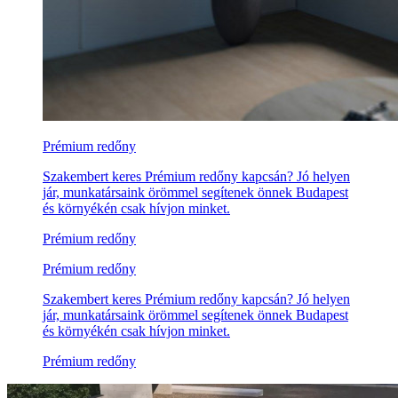
Prémium redőny
Szakembert keres Prémium redőny kapcsán? Jó helyen
jár, munkatársaink örömmel segítenek önnek Budapest
és környékén csak hívjon minket.
Prémium redőny
Prémium redőny
Szakembert keres Prémium redőny kapcsán? Jó helyen
jár, munkatársaink örömmel segítenek önnek Budapest
és környékén csak hívjon minket.
Prémium redőny