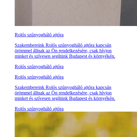
Rolós szúnyogháló ajtóra
Szakembereink Rolós szúnyogháló ajtóra kapcsán
örömmel állnak az Ön rendelkezésére, csak hívjon
minket és szívesen segítünk Budapest és környékén.
Rolós szúnyogháló ajtóra
Rolós szúnyogháló ajtóra
Szakembereink Rolós szúnyogháló ajtóra kapcsán
örömmel állnak az Ön rendelkezésére, csak hívjon
minket és szívesen segítünk Budapest és környékén.
Rolós szúnyogháló ajtóra