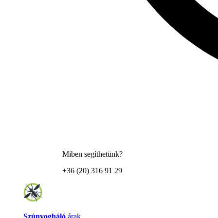
Miben segíthetünk?
+36 (20) 316 91 29
Szúnyogháló
árak