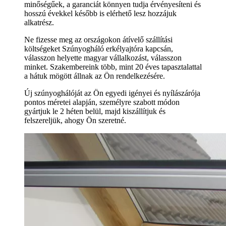
minőségűek, a garanciát könnyen tudja érvényesíteni és
hosszú évekkel később is elérhető lesz hozzájuk
alkatrész.
Ne fizesse meg az országokon átívelő szállítási
költségeket Szúnyogháló erkélyajtóra kapcsán,
válasszon helyette magyar vállalkozást, válasszon
minket. Szakembereink több, mint 20 éves tapasztalattal
a hátuk mögött állnak az Ön rendelkezésére.
Új szúnyoghálóját az Ön egyedi igényei és nyílászárója
pontos méretei alapján, személyre szabott módon
gyártjuk le 2 héten belül, majd kiszállítjuk és
felszereljük, ahogy Ön szeretné.