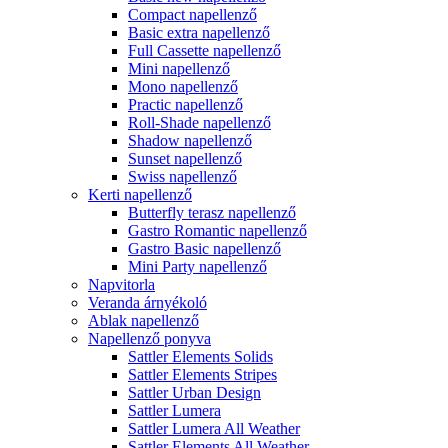
Compact napellenző
Basic extra napellenző
Full Cassette napellenző
Mini napellenző
Mono napellenző
Practic napellenző
Roll-Shade napellenző
Shadow napellenző
Sunset napellenző
Swiss napellenző
Kerti napellenző
Butterfly terasz napellenző
Gastro Romantic napellenző
Gastro Basic napellenző
Mini Party napellenző
Napvitorla
Veranda árnyékoló
Ablak napellenző
Napellenző ponyva
Sattler Elements Solids
Sattler Elements Stripes
Sattler Urban Design
Sattler Lumera
Sattler Lumera All Weather
Sattler Elements All Weather