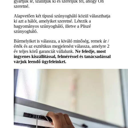
gyártjuk le, szállítjuk ki és szereljük fel, ahogy Ön
szeretné.
Alapvetően két típusú szúnyogháló közül választhatja
ki azt a hálót, amelyiket szeretné. Létezik a
hagyományos szúnyogháló, illetve a Pliszé
szúnyogháló.
Bármelyiket is válassza, a kiváló minőség, remek ár /
érték és az esztétikus megjelenést válassza, amelyre 2
év teljes körű garanciát vállalunk.
Ne feledje, most
ingyenes kiszállítással, felméréssel és tanácsadással
várjuk leendő ügyfeleinket.