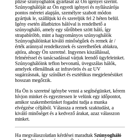
plizsé szúnyoghálók gyártását az Ön igényei szerint.
Szúnyoghálóját az Ön egyedi igényei és nyílászárója
pontos méretei alapján, személyre szabott módon
gyártjuk le, szállítjuk ki és szereljük fel 2 héten belül.
Igény esetén állatbiztos hálóval is rendelhető a
szúnyogháló, amely egy sűrűbben szött háló, így
strapabíróbb, mint a hagyományos szúnyoghálók
Szúnyoghálóinkat kiváló minőségűek és remek ár /
érték aránnyal rendelkeznek és szerelhetőek ablakra,
ajtóra, ahogy Ön szeretné. Ingyenes kiszállással,
felméréssel és tanácsadással várjuk leendő ügyfeleinket.
Szúnyoghálóink teflon bevonatú, üvegszálas hálók,
amelyek ellenállnak az infravörös és az UV
sugárzásnak, így színűket és esztétikus megjelenésüket
hosszan megőrzik.
Ha Ön is szeretné igénybe venni a segítségünket, kérem
hívjon minket és egyeztessen le velünk egy időpontot,
amikor szakemberünket fogadni tudja a munka
elvégzése céljából. Válassza a remek szaktudást, a
kiváló minőséget és a kedvező árakat, azaz válasszon
minket.
Ha megválaszolatlan kérdései maradtak
Szúnyogháló