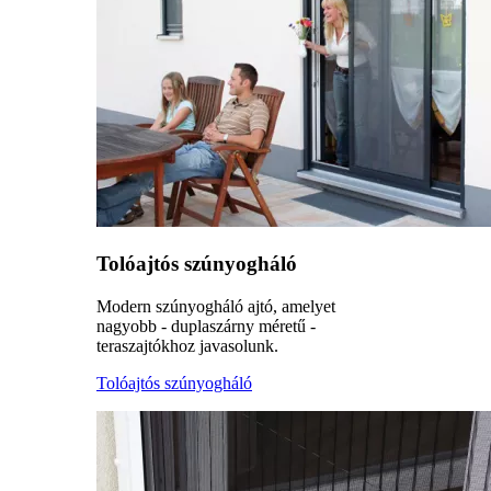
Tolóajtós szúnyogháló
Modern szúnyogháló ajtó, amelyet
nagyobb - duplaszárny méretű -
teraszajtókhoz javasolunk.
Tolóajtós szúnyogháló