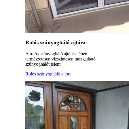
Rolós szúnyogháló ajtóra
A rolós szúnyogháló ajtó esetében
természetesen vízszintesen mozgatható
szúnyoghálót jelent.
Rolós szúnyogháló ajtóra