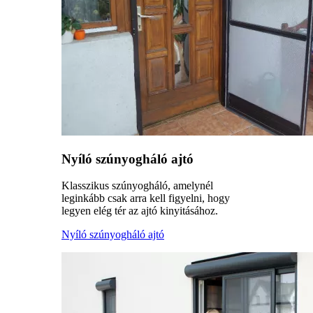
Nyíló szúnyogháló ajtó
Klasszikus szúnyogháló, amelynél
leginkább csak arra kell figyelni, hogy
legyen elég tér az ajtó kinyitásához.
Nyíló szúnyogháló ajtó