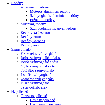
Redőny
Alumínium redőny
Motoros alumínium redőny
Szúnyoghálós alumínium redőny
Prémium redőny
Műanyag redőny
Szúnyoghálós műanyag redőny
Redőny garázskapu
Redőnymotor
Redőny szerelés
Redőny árak
Szúnyogháló
Fix keretes szúnyogháló
Rolós szúnyogháló ablakra
Rolós szúnyogháló ajtóra
Nyíló szúnyogháló ajtó
Tolóajtós szúnyogháló
Isso-fix szúnyogháló
Zsanéros szúnyogháló
Pliszé szúnyogháló
Szúnyogháló árak
Napellenző
Terasz napellenző
Basic napellenző
Basic new napellenző