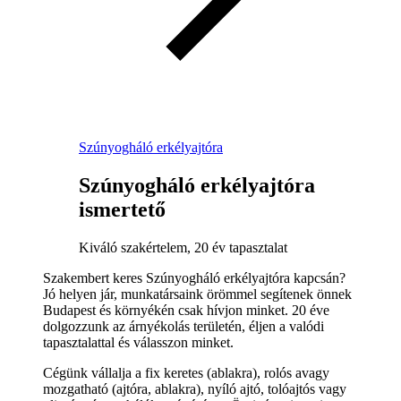
Szúnyogháló erkélyajtóra
Szúnyogháló erkélyajtóra
ismertető
Kiváló szakértelem, 20 év tapasztalat
Szakembert keres Szúnyogháló erkélyajtóra kapcsán?
Jó helyen jár, munkatársaink örömmel segítenek önnek
Budapest és környékén csak hívjon minket. 20 éve
dolgozzunk az árnyékolás területén, éljen a valódi
tapasztalattal és válasszon minket.
Cégünk vállalja a fix keretes (ablakra), rolós avagy
mozgatható (ajtóra, ablakra), nyíló ajtó, tolóajtós vagy