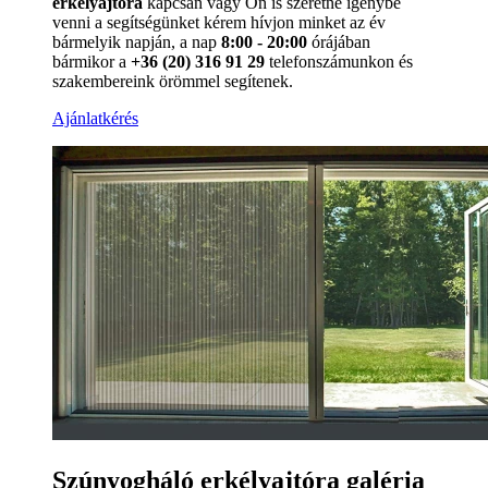
erkélyajtóra
kapcsán vagy Ön is szeretné igénybe
venni a segítségünket kérem hívjon minket az év
bármelyik napján, a nap
8:00 - 20:00
órájában
bármikor a
+36 (20) 316 91 29
telefonszámunkon és
szakembereink örömmel segítenek.
Ajánlatkérés
Szúnyogháló erkélyajtóra galéria