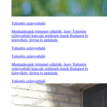
Tolóajtós szúnyogháló
Munkatársaink örömmel vállalják, hogy Tolóajtós
szúnyogháló kapcsán segítenek önnek Budapest és
környékén, hívjon és indulunk.
Tolóajtós szúnyogháló
Tolóajtós szúnyogháló
Munkatársaink örömmel vállalják, hogy Tolóajtós
szúnyogháló kapcsán segítenek önnek Budapest és
környékén, hívjon és indulunk.
Tolóajtós szúnyogháló