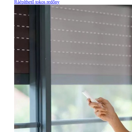
Ráépíthető tokos redőny