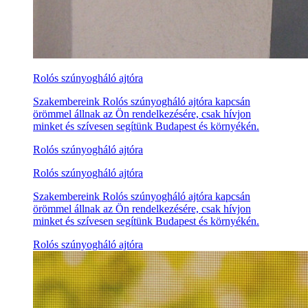
Rolós szúnyogháló ajtóra
Szakembereink Rolós szúnyogháló ajtóra kapcsán
örömmel állnak az Ön rendelkezésére, csak hívjon
minket és szívesen segítünk Budapest és környékén.
Rolós szúnyogháló ajtóra
Rolós szúnyogháló ajtóra
Szakembereink Rolós szúnyogháló ajtóra kapcsán
örömmel állnak az Ön rendelkezésére, csak hívjon
minket és szívesen segítünk Budapest és környékén.
Rolós szúnyogháló ajtóra