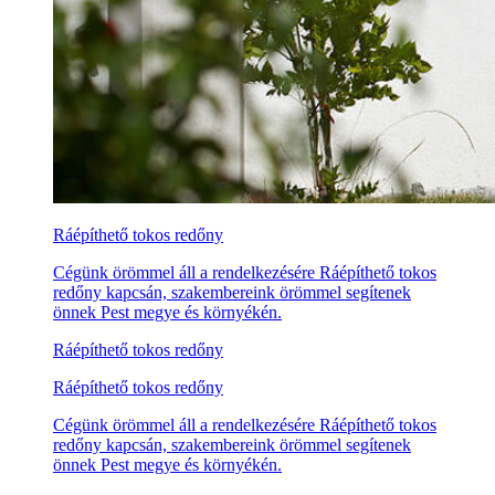
Ráépíthető tokos redőny
Cégünk örömmel áll a rendelkezésére Ráépíthető tokos
redőny kapcsán, szakembereink örömmel segítenek
önnek Pest megye és környékén.
Ráépíthető tokos redőny
Ráépíthető tokos redőny
Cégünk örömmel áll a rendelkezésére Ráépíthető tokos
redőny kapcsán, szakembereink örömmel segítenek
önnek Pest megye és környékén.