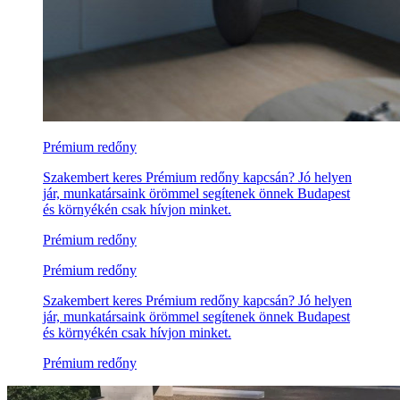
Prémium redőny
Szakembert keres Prémium redőny kapcsán? Jó helyen
jár, munkatársaink örömmel segítenek önnek Budapest
és környékén csak hívjon minket.
Prémium redőny
Prémium redőny
Szakembert keres Prémium redőny kapcsán? Jó helyen
jár, munkatársaink örömmel segítenek önnek Budapest
és környékén csak hívjon minket.
Prémium redőny