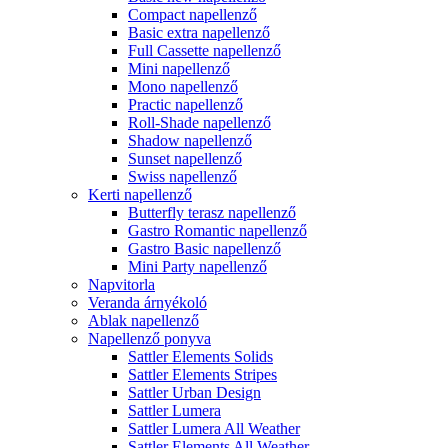
Compact napellenző
Basic extra napellenző
Full Cassette napellenző
Mini napellenző
Mono napellenző
Practic napellenző
Roll-Shade napellenző
Shadow napellenző
Sunset napellenző
Swiss napellenző
Kerti napellenző
Butterfly terasz napellenző
Gastro Romantic napellenző
Gastro Basic napellenző
Mini Party napellenző
Napvitorla
Veranda árnyékoló
Ablak napellenző
Napellenző ponyva
Sattler Elements Solids
Sattler Elements Stripes
Sattler Urban Design
Sattler Lumera
Sattler Lumera All Weather
Sattler Elements All Weather