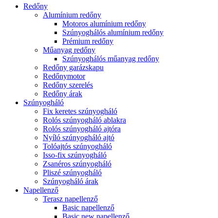
Redőny
Alumínium redőny
Motoros alumínium redőny
Szúnyoghálós alumínium redőny
Prémium redőny
Műanyag redőny
Szúnyoghálós műanyag redőny
Redőny garázskapu
Redőnymotor
Redőny szerelés
Redőny árak
Szúnyogháló
Fix keretes szúnyogháló
Rolós szúnyogháló ablakra
Rolós szúnyogháló ajtóra
Nyíló szúnyogháló ajtó
Tolóajtós szúnyogháló
Isso-fix szúnyogháló
Zsanéros szúnyogháló
Pliszé szúnyogháló
Szúnyogháló árak
Napellenző
Terasz napellenző
Basic napellenző
Basic new napellenző