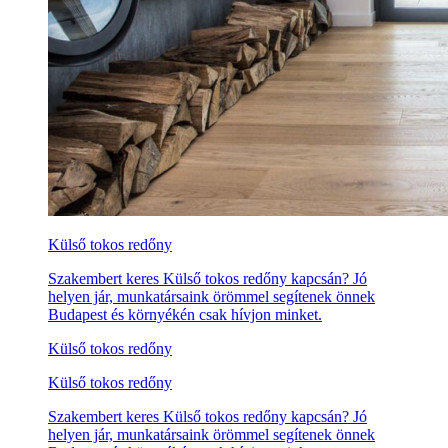
Külső tokos redőny
Szakembert keres Külső tokos redőny kapcsán? Jó
helyen jár, munkatársaink örömmel segítenek önnek
Budapest és környékén csak hívjon minket.
Külső tokos redőny
Külső tokos redőny
Szakembert keres Külső tokos redőny kapcsán? Jó
helyen jár, munkatársaink örömmel segítenek önnek