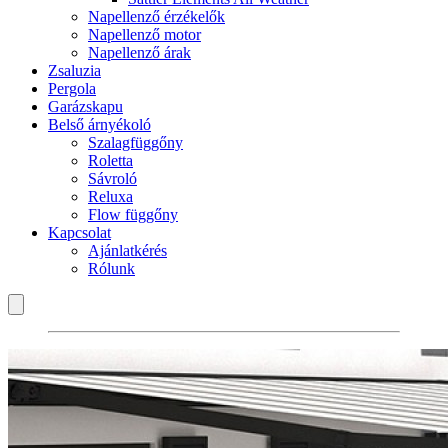
Napellenző érzékelők
Napellenző motor
Napellenző árak
Zsaluzia
Pergola
Garázskapu
Belső árnyékoló
Szalagfüggőny
Roletta
Sávroló
Reluxa
Flow függőny
Kapcsolat
Ajánlatkérés
Rólunk