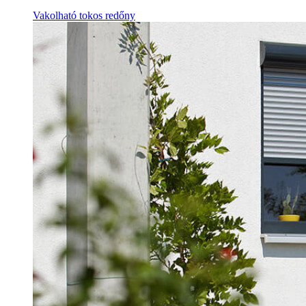
Vakolható tokos redőny