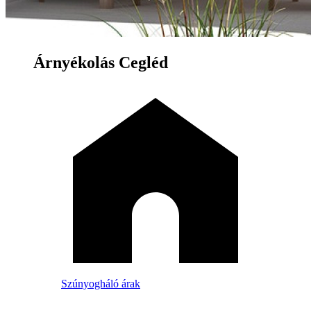
Árnyékolás Cegléd
Szúnyogháló árak