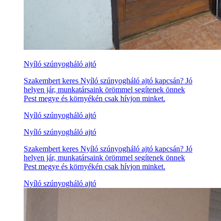
Nyíló szúnyogháló ajtó
Szakembert keres Nyíló szúnyogháló ajtó kapcsán? Jó
helyen jár, munkatársaink örömmel segítenek önnek
Pest megye és környékén csak hívjon minket.
Nyíló szúnyogháló ajtó
Nyíló szúnyogháló ajtó
Szakembert keres Nyíló szúnyogháló ajtó kapcsán? Jó
helyen jár, munkatársaink örömmel segítenek önnek
Pest megye és környékén csak hívjon minket.
Nyíló szúnyogháló ajtó