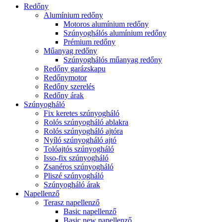
Redőny
Alumínium redőny
Motoros alumínium redőny
Szúnyoghálós alumínium redőny
Prémium redőny
Műanyag redőny
Szúnyoghálós műanyag redőny
Redőny garázskapu
Redőnymotor
Redőny szerelés
Redőny árak
Szúnyogháló
Fix keretes szúnyogháló
Rolós szúnyogháló ablakra
Rolós szúnyogháló ajtóra
Nyíló szúnyogháló ajtó
Tolóajtós szúnyogháló
Isso-fix szúnyogháló
Zsanéros szúnyogháló
Pliszé szúnyogháló
Szúnyogháló árak
Napellenző
Terasz napellenző
Basic napellenző
Basic new napellenző