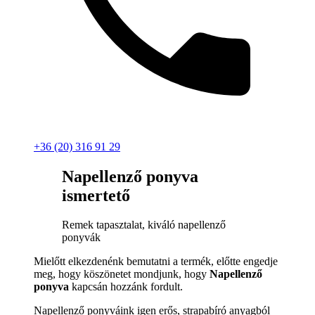
+36 (20) 316 91 29
Napellenző ponyva
ismertető
Remek tapasztalat, kiváló napellenző
ponyvák
Mielőtt elkezdenénk bemutatni a termék, előtte engedje
meg, hogy köszönetet mondjunk, hogy
Napellenző
ponyva
kapcsán hozzánk fordult.
Napellenző ponyváink igen erős, strapabíró anyagból