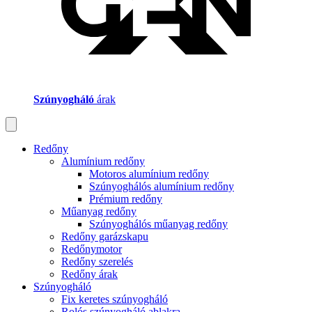
Szúnyogháló
árak
Redőny
Alumínium redőny
Motoros alumínium redőny
Szúnyoghálós alumínium redőny
Prémium redőny
Műanyag redőny
Szúnyoghálós műanyag redőny
Redőny garázskapu
Redőnymotor
Redőny szerelés
Redőny árak
Szúnyogháló
Fix keretes szúnyogháló
Rolós szúnyogháló ablakra