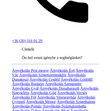
+36 (20) 316 91 29
Címkék
Ön hol venni igénybe a segítségünket?
Árnyékolás Pest megye
Árnyékolás Érd
Árnyékolás
Vác
Árnyékolás Szigetszentmiklós
Árnyékolás
Dunakeszi
Árnyékolás Cegléd
Árnyékolás Gödöllő
Árnyékolás Budaörs
Árnyékolás Szentendre
Árnyékolás Gyál
Árnyékolás Dunaharaszti
Árnyékolás
Nagykőrös
Árnyékolás Göd
Árnyékolás Vecsés
Árnyékolás Fót
Árnyékolás Veresegyház
Árnyékolás
Gyömrő
Árnyékolás Monor
Árnyékolás Szigethalom
Árnyékolás Pomáz
Árnyékolás Százhalombatta
Árnyékolás Dabas
Árnyékolás Pécel
Árnyékolás