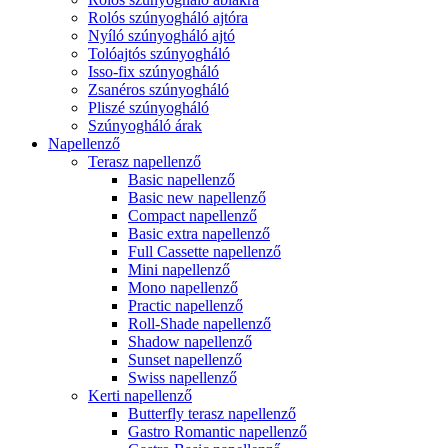
Rolós szúnyogháló ajtóra
Nyíló szúnyogháló ajtó
Tolóajtós szúnyogháló
Isso-fix szúnyogháló
Zsanéros szúnyogháló
Pliszé szúnyogháló
Szúnyogháló árak
Napellenző
Terasz napellenző
Basic napellenző
Basic new napellenző
Compact napellenző
Basic extra napellenző
Full Cassette napellenző
Mini napellenző
Mono napellenző
Practic napellenző
Roll-Shade napellenző
Shadow napellenző
Sunset napellenző
Swiss napellenző
Kerti napellenző
Butterfly terasz napellenző
Gastro Romantic napellenző