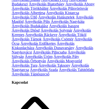
Budakeszi
Árnyékolás Biatorbágy
Árnyékolás Abony
Árnyékolás Törökbálint
Árnyékolás Pilisvörösvár
Árnyékolás Albertirsa
Árnyékolás Kistarcsa
Árnyékolás Üllő
Árnyékolás Halásztelek
Árnyékolás
Maglód
Árnyékolás Pilis
Árnyékolás Nagykáta
Árnyékolás Budakalász
Árnyékolás Isaszeg
Árnyékolás Diósd
Árnyékolás Solymár
Árnyékolás
Kerepes
Árnyékolás Ráckeve
Árnyékolás Tököl
Árnyékolás Tárnok
Árnyékolás Csömör
Árnyékolás
Ócsa
Árnyékolás Erdőkertes
Árnyékolás
Kiskunlacháza
Árnyékolás Dunavarsány
Árnyékolás
Nagykovácsi
Árnyékolás Piliscsaba
Árnyékolás
Sülysáp
Árnyékolás Üröm
Árnyékolás Páty
Árnyékolás Őrbottyán
Árnyékolás Mogyoród
Árnyékolás Tura
Árnyékolás Taksony
Árnyékolás
Nagytarcsa
Árnyékolás Szada
Árnyékolás Tahitótfalu
Árnyékolás Tápiószecső
Kapcsolat