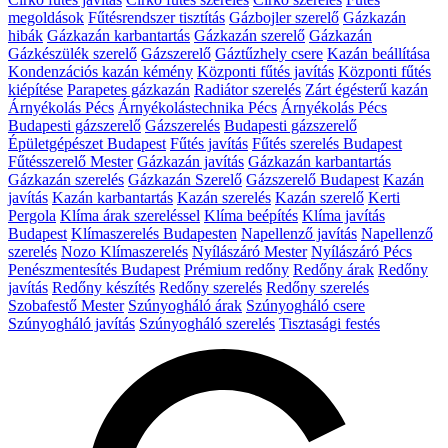
megoldások
Fűtésrendszer tisztítás
Gázbojler szerelő
Gázkazán
hibák
Gázkazán karbantartás
Gázkazán szerelő
Gázkazán
Gázkészülék szerelő
Gázszerelő
Gáztűzhely csere
Kazán beállítása
Kondenzációs kazán kémény
Központi fűtés javítás
Központi fűtés
kiépítése
Parapetes gázkazán
Radiátor szerelés
Zárt égésterű kazán
Árnyékolás Pécs
Árnyékolástechnika Pécs
Árnyékolás Pécs
Budapesti gázszerelő
Gázszerelés
Budapesti gázszerelő
Épületgépészet Budapest
Fűtés javítás
Fűtés szerelés Budapest
Fűtésszerelő Mester
Gázkazán javítás
Gázkazán karbantartás
Gázkazán szerelés
Gázkazán Szerelő
Gázszerelő Budapest
Kazán
javítás
Kazán karbantartás
Kazán szerelés
Kazán szerelő
Kerti
Pergola
Klíma árak szereléssel
Klíma beépítés
Klíma javítás
Budapest
Klímaszerelés Budapesten
Napellenző javítás
Napellenző
szerelés
Nozo Klímaszerelés
Nyílászáró Mester
Nyílászáró Pécs
Penészmentesítés Budapest
Prémium redőny
Redőny árak
Redőny
javítás
Redőny készítés
Redőny szerelés
Redőny szerelés
Szobafestő Mester
Szúnyogháló árak
Szúnyogháló csere
Szúnyogháló javítás
Szúnyogháló szerelés
Tisztasági festés