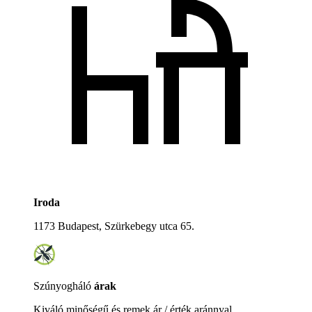
Iroda
1173 Budapest, Szürkebegy utca 65.
Szúnyogháló
árak
Kiváló minőségű és remek ár / érték aránnyal