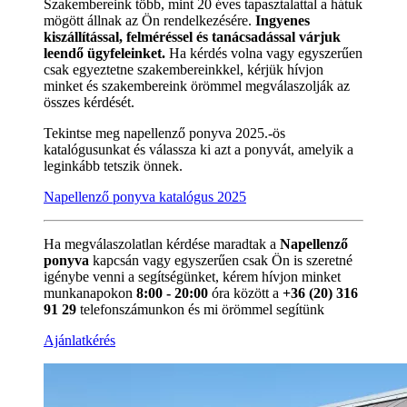
Szakembereink több, mint 20 éves tapasztalattal a hátuk
mögött állnak az Ön rendelkezésére.
Ingyenes
kiszállítással, felméréssel és tanácsadással várjuk
leendő ügyfeleinket.
Ha kérdés volna vagy egyszerűen
csak egyeztetne szakembereinkkel, kérjük hívjon
minket és szakembereink örömmel megválaszolják az
összes kérdését.
Tekintse meg napellenző ponyva 2025.-ös
katalógusunkat és válassza ki azt a ponyvát, amelyik a
leginkább tetszik önnek.
Napellenző ponyva katalógus 2025
Ha megválaszolatlan kérdése maradtak a
Napellenző
ponyva
kapcsán vagy egyszerűen csak Ön is szeretné
igénybe venni a segítségünket, kérem hívjon minket
munkanapokon
8:00 - 20:00
óra között a
+36 (20) 316
91 29
telefonszámunkon és mi örömmel segítünk
Ajánlatkérés