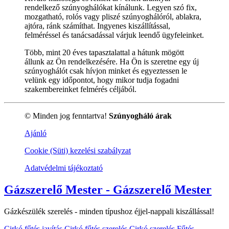
rendelkező szúnyoghálókat kínálunk. Legyen szó fix,
mozgatható, rolós vagy pliszé szúnyoghálóról, ablakra,
ajtóra, ránk számíthat. Ingyenes kiszállítással,
felméréssel és tanácsadással várjuk leendő ügyfeleinket.
Több, mint 20 éves tapasztalattal a hátunk mögött
állunk az Ön rendelkezésére. Ha Ön is szeretne egy új
szúnyoghálót csak hívjon minket és egyeztessen le
velünk egy időpontot, hogy mikor tudja fogadni
szakembereinket felmérés céljából.
© Minden jog fenntartva!
Szúnyogháló árak
Ajánló
Cookie (Süti) kezelési szabályzat
Adatvédelmi tájékoztató
Gázszerelő Mester - Gázszerelő Mester
Gázkészülék szerelés - minden típushoz éjjel-nappali kiszállással!
Cirkó fűtés javítás
Cirkó fűtés szerelés
Cirkó szerelés
Fűtés