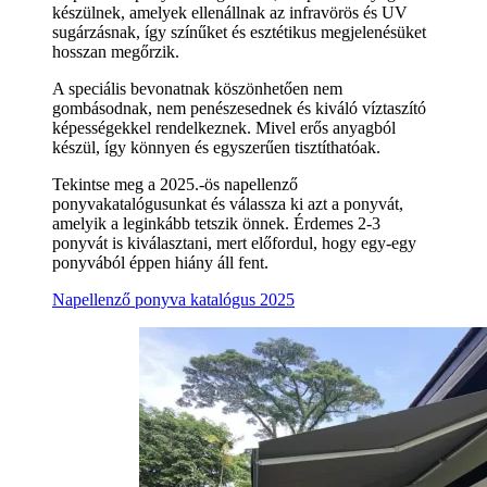
készülnek, amelyek ellenállnak az infravörös és UV
sugárzásnak, így színűket és esztétikus megjelenésüket
hosszan megőrzik.
A speciális bevonatnak köszönhetően nem
gombásodnak, nem penészesednek és kiváló víztaszító
képességekkel rendelkeznek. Mivel erős anyagból
készül, így könnyen és egyszerűen tisztíthatóak.
Tekintse meg a 2025.-ös napellenző
ponyvakatalógusunkat és válassza ki azt a ponyvát,
amelyik a leginkább tetszik önnek. Érdemes 2-3
ponyvát is kiválasztani, mert előfordul, hogy egy-egy
ponyvából éppen hiány áll fent.
Napellenző ponyva katalógus 2025