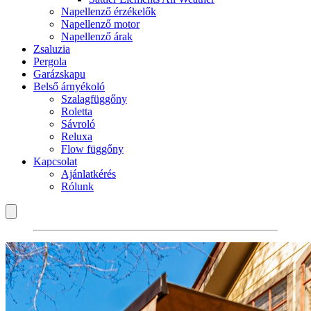
Napellenző érzékelők
Napellenző motor
Napellenző árak
Zsaluzia
Pergola
Garázskapu
Belső árnyékoló
Szalagfüggőny
Roletta
Sávroló
Reluxa
Flow függőny
Kapcsolat
Ajánlatkérés
Rólunk