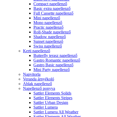
Compact napellenző
Basic extra napellenző
Full Cassette napellenző
Mini napellenző
Mono napellenző
Practic napellenző
Roll-Shade napellenző
Shadow napellenző
Sunset napellenző
Swiss napellenző
Kerti napellenző
Butterfly terasz napellenző
Gastro Romantic napellenző
Gastro Basic napellenző
Mini Party napellenző
Napvitorla
Veranda árnyékoló
Ablak napellenző
Napellenző ponyva
Sattler Elements Solids
Sattler Elements Stripes
Sattler Urban Design
Sattler Lumera
Sattler Lumera All Weather
Sattler Elements All Weather