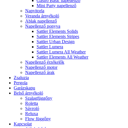
Gastro Basic napellenző
Mini Party napellenző
Napvitorla
Veranda árnyékoló
Ablak napellenző
Napellenző ponyva
Sattler Elements Solids
Sattler Elements Stripes
Sattler Urban Design
Sattler Lumera
Sattler Lumera All Weather
Sattler Elements All Weather
Napellenző érzékelők
Napellenző motor
Napellenző árak
Zsaluzia
Pergola
Garázskapu
Belső árnyékoló
Szalagfüggőny
Roletta
Sávroló
Reluxa
Flow függőny
Kapcsolat