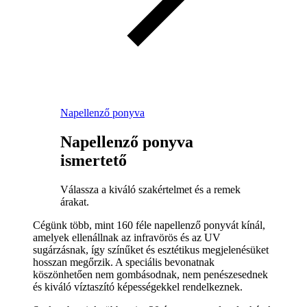
Napellenző ponyva
Napellenző ponyva
ismertető
Válassza a kiváló szakértelmet és a remek
árakat.
Cégünk több, mint 160 féle napellenző ponyvát kínál,
amelyek ellenállnak az infravörös és az UV
sugárzásnak, így színűket és esztétikus megjelenésüket
hosszan megőrzik. A speciális bevonatnak
köszönhetően nem gombásodnak, nem penészesednek
és kiváló víztaszító képességekkel rendelkeznek.