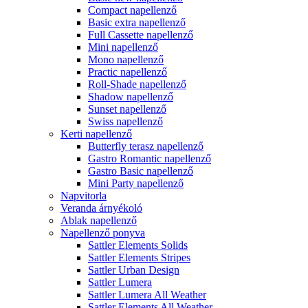
Compact napellenző
Basic extra napellenző
Full Cassette napellenző
Mini napellenző
Mono napellenző
Practic napellenző
Roll-Shade napellenző
Shadow napellenző
Sunset napellenző
Swiss napellenző
Kerti napellenző
Butterfly terasz napellenző
Gastro Romantic napellenző
Gastro Basic napellenző
Mini Party napellenző
Napvitorla
Veranda árnyékoló
Ablak napellenző
Napellenző ponyva
Sattler Elements Solids
Sattler Elements Stripes
Sattler Urban Design
Sattler Lumera
Sattler Lumera All Weather
Sattler Elements All Weather