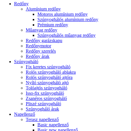
Redőny
Alumínium redőny
Motoros alumínium redőny
Szúnyoghálós alumínium redőny
Prémium redőny
Műanyag redőny
Szúnyoghálós műanyag redőny
Redőny garázskapu
Redőnymotor
Redőny szerelés
Redőny árak
Szúnyogháló
Fix keretes szúnyogháló
Rolós szúnyogháló ablakra
Rolós szúnyogháló ajtóra
Nyíló szúnyogháló ajtó
Tolóajtós szúnyogháló
Isso-fix szúnyogháló
Zsanéros szúnyogháló
Pliszé szúnyogháló
Szúnyogháló árak
Napellenző
Terasz napellenző
Basic napellenző
Basic new napellenző