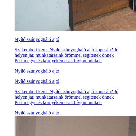
Nyíló szúnyogháló ajtó
Szakembert keres Nyíló szúnyogháló ajtó kapcsán? Jó
helyen jár, munkatársaink örömmel segítenek önnek
Pest megye és környékén csak hívjon minket.
Nyíló szúnyogháló ajtó
Nyíló szúnyogháló ajtó
Szakembert keres Nyíló szúnyogháló ajtó kapcsán? Jó
helyen jár, munkatársaink örömmel segítenek önnek
Pest megye és környékén csak hívjon minket.
Nyíló szúnyogháló ajtó