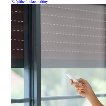
Ráépíthető tokos redőny