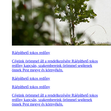
Ráépíthető tokos redőny
Cégünk örömmel áll a rendelkezésére Ráépíthető tokos
redőny kapcsán, szakembereink örömmel segítenek
önnek Pest megye és környékén.
Ráépíthető tokos redőny
Ráépíthető tokos redőny
Cégünk örömmel áll a rendelkezésére Ráépíthető tokos
redőny kapcsán, szakembereink örömmel segítenek
önnek Pest megye és környékén.