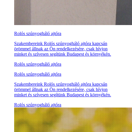
Rolós szúnyogháló ajtóra
Szakembereink Rolós szúnyogháló ajtóra kapcsán
örömmel állnak az Ön rendelkezésére, csak hívjon
minket és szívesen segítünk Budapest és környékén.
Rolós szúnyogháló ajtóra
Rolós szúnyogháló ajtóra
Szakembereink Rolós szúnyogháló ajtóra kapcsán
örömmel állnak az Ön rendelkezésére, csak hívjon
minket és szívesen segítünk Budapest és környékén.
Rolós szúnyogháló ajtóra