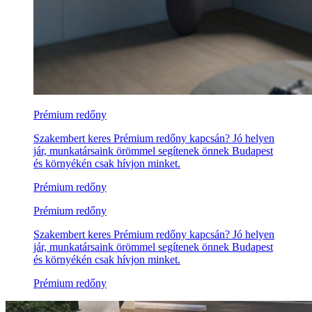
Prémium redőny
Szakembert keres Prémium redőny kapcsán? Jó helyen
jár, munkatársaink örömmel segítenek önnek Budapest
és környékén csak hívjon minket.
Prémium redőny
Prémium redőny
Szakembert keres Prémium redőny kapcsán? Jó helyen
jár, munkatársaink örömmel segítenek önnek Budapest
és környékén csak hívjon minket.
Prémium redőny