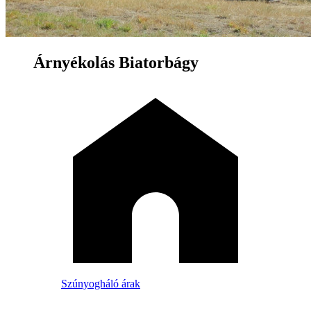
Árnyékolás Biatorbágy
Szúnyogháló árak