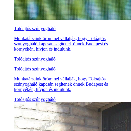
Tolóajtós szúnyogháló
Munkatársaink örömmel vállalják, hogy Tolóajtós
szúnyogháló kapcsán segítenek önnek Budapest és
környékén, hívjon és indulunk.
Tolóajtós szúnyogháló
Tolóajtós szúnyogháló
Munkatársaink örömmel vállalják, hogy Tolóajtós
szúnyogháló kapcsán segítenek önnek Budapest és
környékén, hívjon és indulunk.
Tolóajtós szúnyogháló