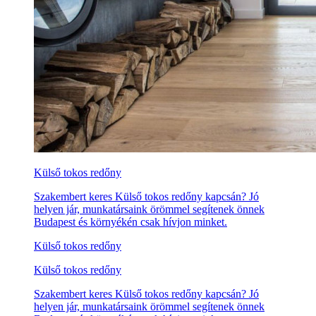
Külső tokos redőny
Szakembert keres Külső tokos redőny kapcsán? Jó
helyen jár, munkatársaink örömmel segítenek önnek
Budapest és környékén csak hívjon minket.
Külső tokos redőny
Külső tokos redőny
Szakembert keres Külső tokos redőny kapcsán? Jó
helyen jár, munkatársaink örömmel segítenek önnek