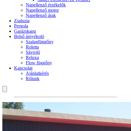
Napellenző érzékelők
Napellenző motor
Napellenző árak
Zsaluzia
Pergola
Garázskapu
Belső árnyékoló
Szalagfüggőny
Roletta
Sávroló
Reluxa
Flow függőny
Kapcsolat
Ajánlatkérés
Rólunk