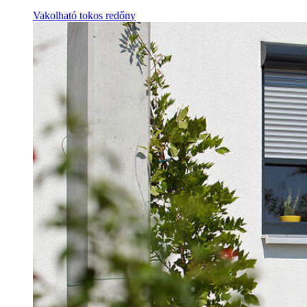
Vakolható tokos redőny