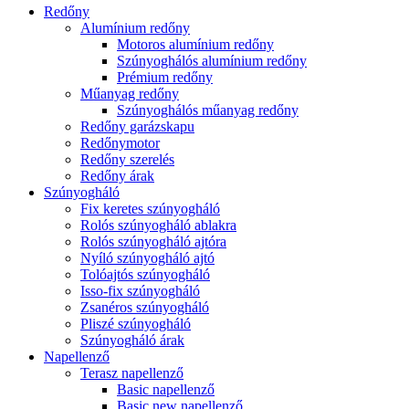
Redőny
Alumínium redőny
Motoros alumínium redőny
Szúnyoghálós alumínium redőny
Prémium redőny
Műanyag redőny
Szúnyoghálós műanyag redőny
Redőny garázskapu
Redőnymotor
Redőny szerelés
Redőny árak
Szúnyogháló
Fix keretes szúnyogháló
Rolós szúnyogháló ablakra
Rolós szúnyogháló ajtóra
Nyíló szúnyogháló ajtó
Tolóajtós szúnyogháló
Isso-fix szúnyogháló
Zsanéros szúnyogháló
Pliszé szúnyogháló
Szúnyogháló árak
Napellenző
Terasz napellenző
Basic napellenző
Basic new napellenző