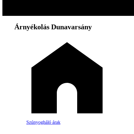
Árnyékolás Dunavarsány
Szúnyogháló árak