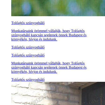
Tolóajtós szúnyogháló
Munkatársaink örömmel vállalják, hogy Tolóajtós
szúnyogháló kapcsán segítenek önnek Budapest és
környékén, hívjon és indulunk.
Tolóajtós szúnyogháló
Tolóajtós szúnyogháló
Munkatársaink örömmel vállalják, hogy Tolóajtós
szúnyogháló kapcsán segítenek önnek Budapest és
környékén, hívjon és indulunk.
Tolóajtós szúnyogháló