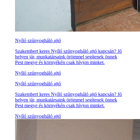
Nyíló szúnyogháló ajtó
Szakembert keres Nyíló szúnyogháló ajtó kapcsán? Jó
helyen jár, munkatársaink örömmel segítenek önnek
Pest megye és környékén csak hívjon minket.
Nyíló szúnyogháló ajtó
Nyíló szúnyogháló ajtó
Szakembert keres Nyíló szúnyogháló ajtó kapcsán? Jó
helyen jár, munkatársaink örömmel segítenek önnek
Pest megye és környékén csak hívjon minket.
Nyíló szúnyogháló ajtó