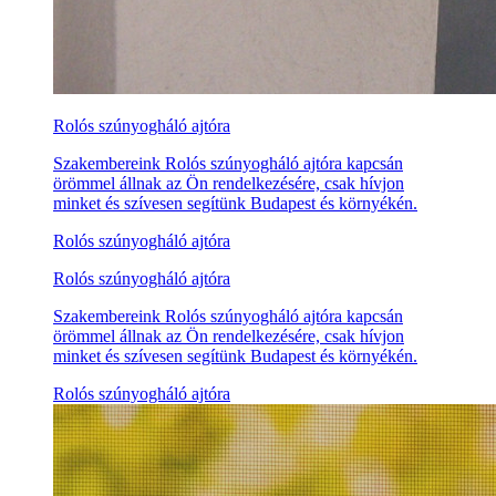
Rolós szúnyogháló ajtóra
Szakembereink Rolós szúnyogháló ajtóra kapcsán
örömmel állnak az Ön rendelkezésére, csak hívjon
minket és szívesen segítünk Budapest és környékén.
Rolós szúnyogháló ajtóra
Rolós szúnyogháló ajtóra
Szakembereink Rolós szúnyogháló ajtóra kapcsán
örömmel állnak az Ön rendelkezésére, csak hívjon
minket és szívesen segítünk Budapest és környékén.
Rolós szúnyogháló ajtóra