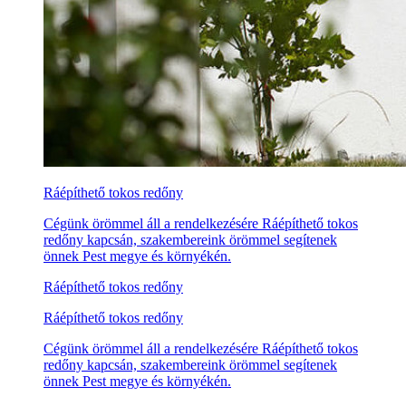
Ráépíthető tokos redőny
Cégünk örömmel áll a rendelkezésére Ráépíthető tokos
redőny kapcsán, szakembereink örömmel segítenek
önnek Pest megye és környékén.
Ráépíthető tokos redőny
Ráépíthető tokos redőny
Cégünk örömmel áll a rendelkezésére Ráépíthető tokos
redőny kapcsán, szakembereink örömmel segítenek
önnek Pest megye és környékén.