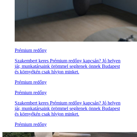
Prémium redőny
Szakembert keres Prémium redőny kapcsán? Jó helyen
jár, munkatársaink örömmel segítenek önnek Budapest
és környékén csak hívjon minket.
Prémium redőny
Prémium redőny
Szakembert keres Prémium redőny kapcsán? Jó helyen
jár, munkatársaink örömmel segítenek önnek Budapest
és környékén csak hívjon minket.
Prémium redőny