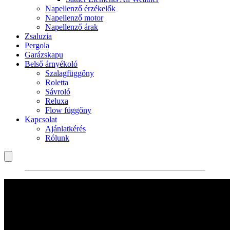
Napellenző érzékelők
Napellenző motor
Napellenző árak
Zsaluzia
Pergola
Garázskapu
Belső árnyékoló
Szalagfüggőny
Roletta
Sávroló
Reluxa
Flow függőny
Kapcsolat
Ajánlatkérés
Rólunk