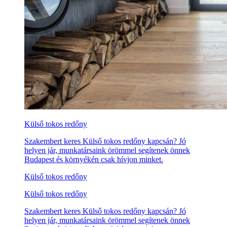
Külső tokos redőny
Szakembert keres Külső tokos redőny kapcsán? Jó
helyen jár, munkatársaink örömmel segítenek önnek
Budapest és környékén csak hívjon minket.
Külső tokos redőny
Külső tokos redőny
Szakembert keres Külső tokos redőny kapcsán? Jó
helyen jár, munkatársaink örömmel segítenek önnek