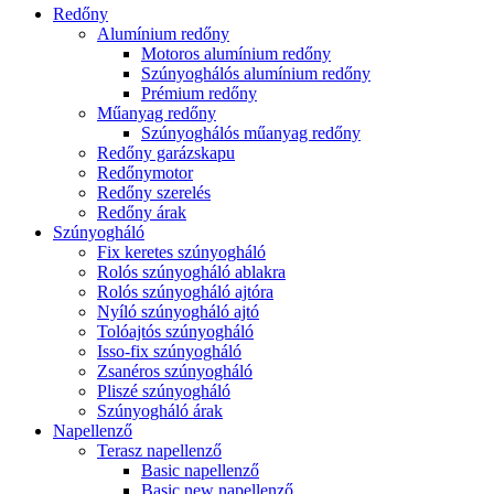
Redőny
Alumínium redőny
Motoros alumínium redőny
Szúnyoghálós alumínium redőny
Prémium redőny
Műanyag redőny
Szúnyoghálós műanyag redőny
Redőny garázskapu
Redőnymotor
Redőny szerelés
Redőny árak
Szúnyogháló
Fix keretes szúnyogháló
Rolós szúnyogháló ablakra
Rolós szúnyogháló ajtóra
Nyíló szúnyogháló ajtó
Tolóajtós szúnyogháló
Isso-fix szúnyogháló
Zsanéros szúnyogháló
Pliszé szúnyogháló
Szúnyogháló árak
Napellenző
Terasz napellenző
Basic napellenző
Basic new napellenző