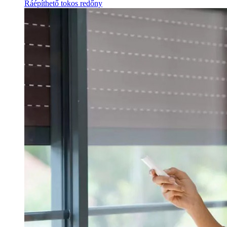
Ráépíthető tokos redőny