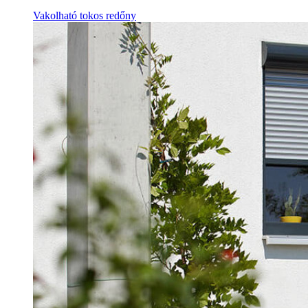
Vakolható tokos redőny