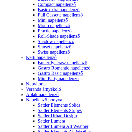
Compact napellenző
Basic extra napellenző
Full Cassette napellenző
Mini napellenző
Mono napellenző
Practic napellenző
Roll-Shade napellenző
Shadow napellenző
Sunset napellenző
Swiss napellenző
Kerti napellenző
Butterfly terasz napellenző
Gastro Romantic napellenző
Gastro Basic napellenző
Mini Party napellenző
Napvitorla
Veranda árnyékoló
Ablak napellenző
Napellenző ponyva
Sattler Elements Solids
Sattler Elements Stripes
Sattler Urban Design
Sattler Lumera
Sattler Lumera All Weather
Sattler Elements All Weather