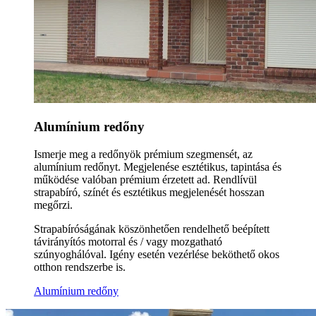
Alumínium redőny
Ismerje meg a redőnyök prémium szegmensét, az
alumínium redőnyt. Megjelenése esztétikus, tapintása és
működése valóban prémium érzetett ad. Rendlívül
strapabíró, színét és esztétikus megjelenését hosszan
megőrzi.
Strapabíróságának köszönhetően rendelhető beépített
távirányítós motorral és / vagy mozgatható
szúnyoghálóval. Igény esetén vezérlése beköthető okos
otthon rendszerbe is.
Alumínium redőny