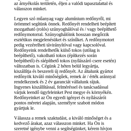
az árnyékolás területén, éljen a valódi tapasztalattal és
válasszon minket.
Legyen szó műanyag vagy alumínium redőnyről, mi
örömmel segítünk önnek. Redőnyét rendelheti beépített
mozgatható (rolós) szúnyoghálóval és / vagy beépíthető
redőnymotorral. Szúnyoghálóink hosszan megőrzik
esztétikus megjelenésüket és színűket. A redőnymotort
pedig vezérelheti távirányítóval vagy kapcsolóval.
Redőnyeink rendelhetők külső tokos (utólag is
beépíthető), vakolható tokos (építkezés során
beépíthető) és ráépíthető tokos (nyílászáró csere esetén)
változatban is. Cégünk 2 héten belül legyártja,
kiszállítja és beszereli új redőnyét. Az általunk gyártot
redőnyök kiváló minőségűek, remek ár / érték aránnyal
rendelkeznek és 2 év garanciát vállalunk rájuk.
Ingyenes kiszállítással, felméréssel és tanácsadással
várjuk leendő ügyfeleinket Pest megye és környékén.
Redőnyeinket az Ön egyedi igényei és nyílászárói
pontos méretei alapján, személyre szabott módon
gyártjuk le.
Válassza a remek szaktudást, a kiváló minőséget és a
kedvező árakat, azaz válasszon minket. Ha Ön is
szeretné igénybe venni a segítségünket, kérem hívjon