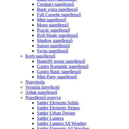
Compact napellenző
Basic extra napellenző
Full Cassette napellenző
Mini napellenző
Mono napellenző
Practic napellenző
Roll-Shade napellenző
Shadow napellenző
Sunset napellenző
Swiss napellenző
Kerti napellenző
Butterfly terasz napellenző
Gastro Romantic napellenző
Gastro Basic napellenző
Mini Party napellenző
Napvitorla
Veranda árnyékoló
Ablak napellenző
Napellenző ponyva
Sattler Elements Solids
Sattler Elements Stripes
Sattler Urban Design
Sattler Lumera
Sattler Lumera All Weather
Sattler Elements All Weather