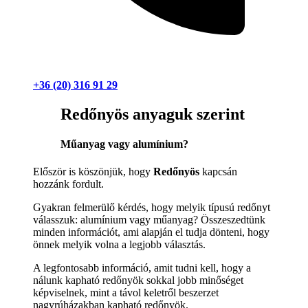
+36 (20) 316 91 29
Redőnyös anyaguk szerint
Műanyag vagy alumínium?
Először is köszönjük, hogy
Redőnyös
kapcsán
hozzánk fordult.
Gyakran felmerülő kérdés, hogy melyik típusú redőnyt
válasszuk: alumínium vagy műanyag? Összeszedtünk
minden információt, ami alapján el tudja dönteni, hogy
önnek melyik volna a legjobb választás.
A legfontosabb információ, amit tudni kell, hogy a
nálunk kapható redőnyök sokkal jobb minőséget
képviselnek, mint a távol keletről beszerzet
nagyrúházakban kapható redőnyök.