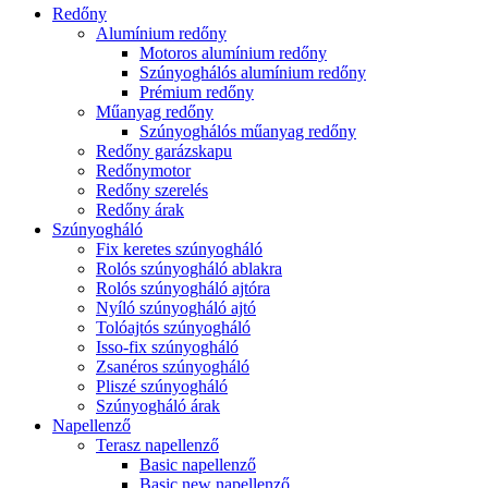
Redőny
Alumínium redőny
Motoros alumínium redőny
Szúnyoghálós alumínium redőny
Prémium redőny
Műanyag redőny
Szúnyoghálós műanyag redőny
Redőny garázskapu
Redőnymotor
Redőny szerelés
Redőny árak
Szúnyogháló
Fix keretes szúnyogháló
Rolós szúnyogháló ablakra
Rolós szúnyogháló ajtóra
Nyíló szúnyogháló ajtó
Tolóajtós szúnyogháló
Isso-fix szúnyogháló
Zsanéros szúnyogháló
Pliszé szúnyogháló
Szúnyogháló árak
Napellenző
Terasz napellenző
Basic napellenző
Basic new napellenző