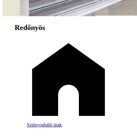
Redőnyös
Szúnyogháló árak