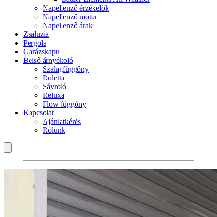
Napellenző érzékelők
Napellenző motor
Napellenző árak
Zsaluzia
Pergola
Garázskapu
Belső árnyékoló
Szalagfüggőny
Roletta
Sávroló
Reluxa
Flow függőny
Kapcsolat
Ajánlatkérés
Rólunk