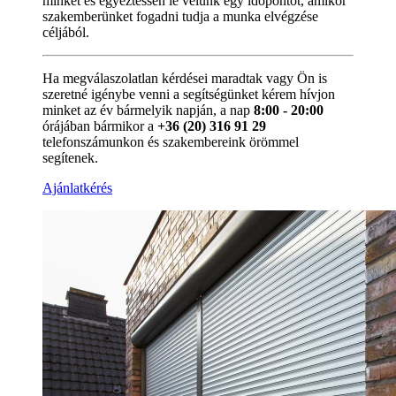
minket és egyeztessen le velünk egy időpontot, amikor
szakemberünket fogadni tudja a munka elvégzése
céljából.
Ha megválaszolatlan kérdései maradtak vagy Ön is
szeretné igénybe venni a segítségünket kérem hívjon
minket az év bármelyik napján, a nap
8:00 - 20:00
órájában bármikor a
+36 (20) 316 91 29
telefonszámunkon és szakembereink örömmel
segítenek.
Ajánlatkérés