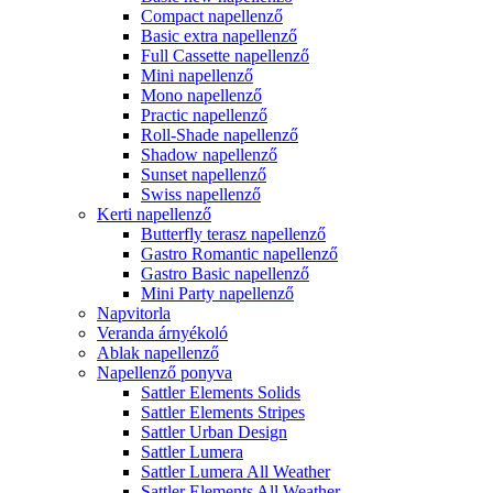
Compact napellenző
Basic extra napellenző
Full Cassette napellenző
Mini napellenző
Mono napellenző
Practic napellenző
Roll-Shade napellenző
Shadow napellenző
Sunset napellenző
Swiss napellenző
Kerti napellenző
Butterfly terasz napellenző
Gastro Romantic napellenző
Gastro Basic napellenző
Mini Party napellenző
Napvitorla
Veranda árnyékoló
Ablak napellenző
Napellenző ponyva
Sattler Elements Solids
Sattler Elements Stripes
Sattler Urban Design
Sattler Lumera
Sattler Lumera All Weather
Sattler Elements All Weather