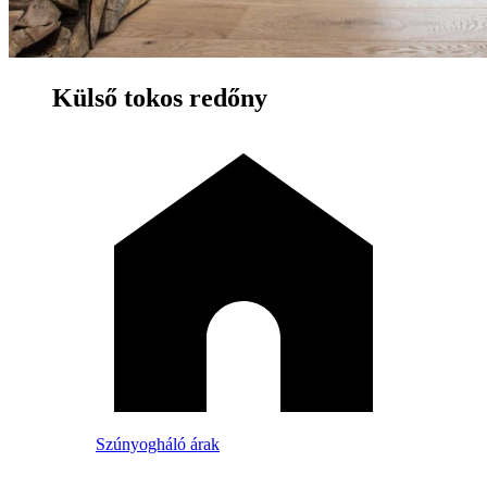
Külső tokos redőny
Szúnyogháló árak