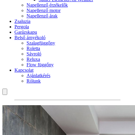
Napellenző érzékelők
Napellenző motor
Napellenző árak
Zsaluzia
Pergola
Garázskapu
Belső árnyékoló
Szalagfüggőny
Roletta
Sávroló
Reluxa
Flow függőny
Kapcsolat
Ajánlatkérés
Rólunk