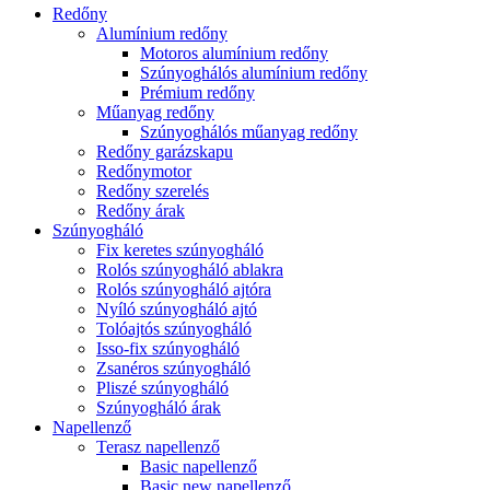
Redőny
Alumínium redőny
Motoros alumínium redőny
Szúnyoghálós alumínium redőny
Prémium redőny
Műanyag redőny
Szúnyoghálós műanyag redőny
Redőny garázskapu
Redőnymotor
Redőny szerelés
Redőny árak
Szúnyogháló
Fix keretes szúnyogháló
Rolós szúnyogháló ablakra
Rolós szúnyogháló ajtóra
Nyíló szúnyogháló ajtó
Tolóajtós szúnyogháló
Isso-fix szúnyogháló
Zsanéros szúnyogháló
Pliszé szúnyogháló
Szúnyogháló árak
Napellenző
Terasz napellenző
Basic napellenző
Basic new napellenző