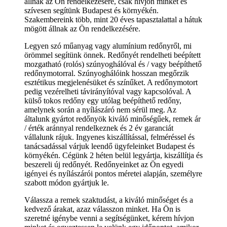
állnak az Ön rendelkezésére, csak hívjon minket és
szívesen segítünk Budapest és környékén.
Szakembereink több, mint 20 éves tapasztalattal a hátuk
mögött állnak az Ön rendelkezésére.
Legyen szó műanyag vagy alumínium redőnyről, mi
örömmel segítünk önnek. Redőnyét rendelheti beépített
mozgatható (rolós) szúnyoghálóval és / vagy beépíthető
redőnymotorral. Szúnyoghálóink hosszan megőrzik
esztétikus megjelenésüket és színűket. A redőnymotort
pedig vezérelheti távirányítóval vagy kapcsolóval. A
külső tokos redőny egy utólag beépíthető redőny,
amelynek során a nyílászáró nem sérül meg. Az
általunk gyártot redőnyök kiváló minőségűek, remek ár
/ érték aránnyal rendelkeznek és 2 év garanciát
vállalunk rájuk. Ingyenes kiszállítással, felméréssel és
tanácsadással várjuk leendő ügyfeleinket Budapest és
környékén. Cégünk 2 héten belül legyártja, kiszállítja és
beszereli új redőnyét. Redőnyeinket az Ön egyedi
igényei és nyílászárói pontos méretei alapján, személyre
szabott módon gyártjuk le.
Válassza a remek szaktudást, a kiváló minőséget és a
kedvező árakat, azaz válasszon minket. Ha Ön is
szeretné igénybe venni a segítségünket, kérem hívjon