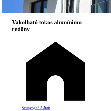
Vakolható tokos alumínium
redőny
Szúnyogháló árak