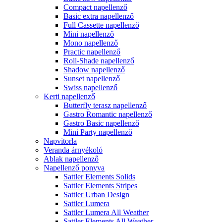
Compact napellenző
Basic extra napellenző
Full Cassette napellenző
Mini napellenző
Mono napellenző
Practic napellenző
Roll-Shade napellenző
Shadow napellenző
Sunset napellenző
Swiss napellenző
Kerti napellenző
Butterfly terasz napellenző
Gastro Romantic napellenző
Gastro Basic napellenző
Mini Party napellenző
Napvitorla
Veranda árnyékoló
Ablak napellenző
Napellenző ponyva
Sattler Elements Solids
Sattler Elements Stripes
Sattler Urban Design
Sattler Lumera
Sattler Lumera All Weather
Sattler Elements All Weather