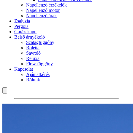
Napellenző érzékelők
Napellenző motor
Napellenző árak
Zsaluzia
Pergola
Garázskapu
Belső árnyékoló
Szalagfüggőny
Roletta
Sávroló
Reluxa
Flow függőny
Kapcsolat
Ajánlatkérés
Rólunk