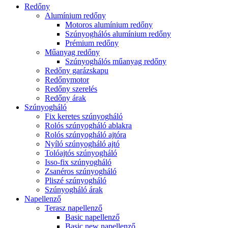
Redőny
Alumínium redőny
Motoros alumínium redőny
Szúnyoghálós alumínium redőny
Prémium redőny
Műanyag redőny
Szúnyoghálós műanyag redőny
Redőny garázskapu
Redőnymotor
Redőny szerelés
Redőny árak
Szúnyogháló
Fix keretes szúnyogháló
Rolós szúnyogháló ablakra
Rolós szúnyogháló ajtóra
Nyíló szúnyogháló ajtó
Tolóajtós szúnyogháló
Isso-fix szúnyogháló
Zsanéros szúnyogháló
Pliszé szúnyogháló
Szúnyogháló árak
Napellenző
Terasz napellenző
Basic napellenző
Basic new napellenző