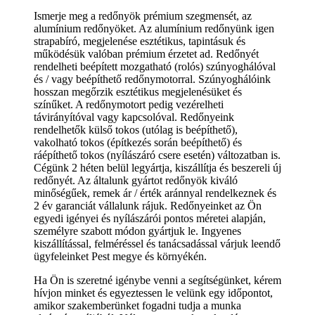
Ismerje meg a redőnyök prémium szegmensét, az
alumínium redőnyöket. Az alumínium redőnyünk igen
strapabíró, megjelenése esztétikus, tapintásuk és
működésük valóban prémium érzetet ad. Redőnyét
rendelheti beépített mozgatható (rolós) szúnyoghálóval
és / vagy beépíthető redőnymotorral. Szúnyoghálóink
hosszan megőrzik esztétikus megjelenésüket és
színűket. A redőnymotort pedig vezérelheti
távirányítóval vagy kapcsolóval. Redőnyeink
rendelhetők külső tokos (utólag is beépíthető),
vakolható tokos (építkezés során beépíthető) és
ráépíthető tokos (nyílászáró csere esetén) változatban is.
Cégünk 2 héten belül legyártja, kiszállítja és beszereli új
redőnyét. Az általunk gyártot redőnyök kiváló
minőségűek, remek ár / érték aránnyal rendelkeznek és
2 év garanciát vállalunk rájuk. Redőnyeinket az Ön
egyedi igényei és nyílászárói pontos méretei alapján,
személyre szabott módon gyártjuk le. Ingyenes
kiszállítással, felméréssel és tanácsadással várjuk leendő
ügyfeleinket Pest megye és környékén.
Ha Ön is szeretné igénybe venni a segítségünket, kérem
hívjon minket és egyeztessen le velünk egy időpontot,
amikor szakemberünket fogadni tudja a munka