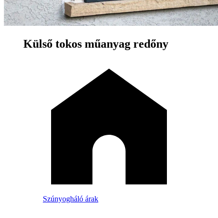
Külső tokos műanyag redőny
Szúnyogháló árak