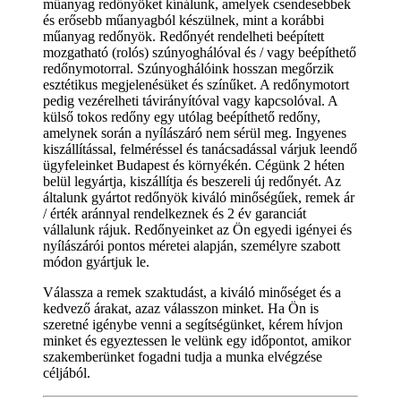
műanyag redőnyöket kínálunk, amelyek csendesebbek
és erősebb műanyagból készülnek, mint a korábbi
műanyag redőnyök. Redőnyét rendelheti beépített
mozgatható (rolós) szúnyoghálóval és / vagy beépíthető
redőnymotorral. Szúnyoghálóink hosszan megőrzik
esztétikus megjelenésüket és színűket. A redőnymotort
pedig vezérelheti távirányítóval vagy kapcsolóval. A
külső tokos redőny egy utólag beépíthető redőny,
amelynek során a nyílászáró nem sérül meg. Ingyenes
kiszállítással, felméréssel és tanácsadással várjuk leendő
ügyfeleinket Budapest és környékén. Cégünk 2 héten
belül legyártja, kiszállítja és beszereli új redőnyét. Az
általunk gyártot redőnyök kiváló minőségűek, remek ár
/ érték aránnyal rendelkeznek és 2 év garanciát
vállalunk rájuk. Redőnyeinket az Ön egyedi igényei és
nyílászárói pontos méretei alapján, személyre szabott
módon gyártjuk le.
Válassza a remek szaktudást, a kiváló minőséget és a
kedvező árakat, azaz válasszon minket. Ha Ön is
szeretné igénybe venni a segítségünket, kérem hívjon
minket és egyeztessen le velünk egy időpontot, amikor
szakemberünket fogadni tudja a munka elvégzése
céljából.