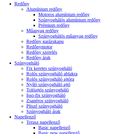
Redőny
Alumínium redőny
Motoros alumínium redőny
Szúnyoghálós alumínium redőny
Prémium redőny
Műanyag redőny
Szúnyoghálós műanyag redőny
Redőny garázskapu
Redőnymotor
Redőny szerelés
Redőny árak
Szúnyogháló
Fix keretes szúnyogháló
Rolós szúnyogháló ablakra
Rolós szúnyogháló ajtóra
Nyíló szúnyogháló ajtó
Tolóajtós szúnyogháló
Isso-fix szúnyogháló
Zsanéros szúnyogháló
Pliszé szúnyogháló
Szúnyogháló árak
Napellenző
Terasz napellenző
Basic napellenző
Basic new napellenző