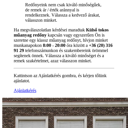
Redőnyeink nem csak kiváló minőségűek,
de remek ár / érték aránnyal is
rendelkeznek. Válassza a kedvező árakat,
válasszon minket.
Ha megválaszolatlan kérdései maradtak
Külső tokos
műanyag redőny
kapcsán vagy egyszerűen Ön is
szeretne egy klassz műanyag redőnyt, hívjon minket
munkanapokon
8:00 - 20:00
óra között a
+36 (20) 316
91 29
telefonszámunkon és szakembereink örömmel
segítenek önnek. Válassza a kiváló minőséget és a
remek szakértelmet, azaz válasszon minket.
Kattintson az Ajánlatkérés gombra, és kérjen tőlünk
ajánlatot.
Ajánlatkérés