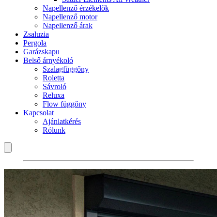
Napellenző érzékelők
Napellenző motor
Napellenző árak
Zsaluzia
Pergola
Garázskapu
Belső árnyékoló
Szalagfüggőny
Roletta
Sávroló
Reluxa
Flow függőny
Kapcsolat
Ajánlatkérés
Rólunk