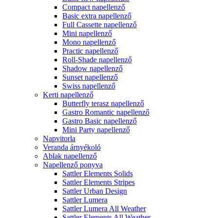
Compact napellenző
Basic extra napellenző
Full Cassette napellenző
Mini napellenző
Mono napellenző
Practic napellenző
Roll-Shade napellenző
Shadow napellenző
Sunset napellenző
Swiss napellenző
Kerti napellenző
Butterfly terasz napellenző
Gastro Romantic napellenző
Gastro Basic napellenző
Mini Party napellenző
Napvitorla
Veranda árnyékoló
Ablak napellenző
Napellenző ponyva
Sattler Elements Solids
Sattler Elements Stripes
Sattler Urban Design
Sattler Lumera
Sattler Lumera All Weather
Sattler Elements All Weather