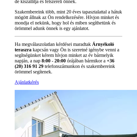
de kiszállítja és felszereli önnek.
Szakembereink több, mint 20 éves tapasztalattal a hátuk
mögött állnak az Ön rendelkezésére. Hívjon minket és
mondja el nekünk, hogy hol és miben segíthetünk és
örömmel adunk önnek is egy ajánlatot.
Ha megválaszolatlan kérdései maradtak
Árnyékoló
teraszra
kapcsán vagy Ön is szeretné igénybe venni a
segítségünket kérem hívjon minket az év bármelyik
napján, a nap
8:00 - 20:00
órájában bármikor a
+36
(20) 316 91 29
telefonszámunkon és szakembereink
örömmel segítenek.
Ajánlatkérés