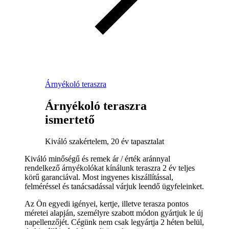
Árnyékoló teraszra
Árnyékoló teraszra
ismertető
Kiváló szakértelem, 20 év tapasztalat
Kiváló minőségű és remek ár / érték aránnyal
rendelkező árnyékolókat kínálunk teraszra 2 év teljes
körű garanciával. Most ingyenes kiszállítással,
felméréssel és tanácsadással várjuk leendő ügyfeleinket.
Az Ön egyedi igényei, kertje, illetve terasza pontos
méretei alapján, személyre szabott módon gyártjuk le új
napellenzőjét. Cégünk nem csak legyártja 2 héten belül,