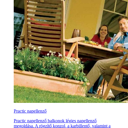
Practic napellenző
Practic napellenző balkonok légies napellenző
megoldása. A rögzítő konzol, a karbillentő, valamint a