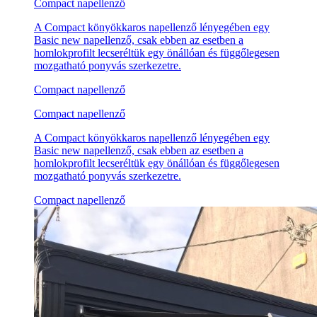
Compact napellenző
A Compact könyökkaros napellenző lényegében egy
Basic new napellenző, csak ebben az esetben a
homlokprofilt lecseréltük egy önállóan és függőlegesen
mozgatható ponyvás szerkezetre.
Compact napellenző
Compact napellenző
A Compact könyökkaros napellenző lényegében egy
Basic new napellenző, csak ebben az esetben a
homlokprofilt lecseréltük egy önállóan és függőlegesen
mozgatható ponyvás szerkezetre.
Compact napellenző