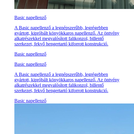
Basic napellenző
A Basic napellenző a legnépszerűbb, legrégebben
gyártott, kipróbált könyökkaros napellenző. Az öntvény
alkatrészekkel megvalósított falikonzol, billentő
szerkezet, fekvő hengertartó kiforrott konstrukció.
Basic napellenző
Basic napellenző
A Basic napellenző a legnépszerűbb, legrégebben
gyártott, kipróbált könyökkaros napellenző. Az öntvény
alkatrészekkel megvalósított falikonzol, billentő
szerkezet, fekvő hengertartó kiforrott konstrukció.
Basic napellenző