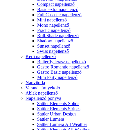
Compact napellenző
Basic extra napellenző
Full Cassette napellenző
Mini napellenző
Mono napellenző
Practic napellenző
Roll-Shade napellenző
Shadow napellenző
Sunset napellenző
Swiss napellenző
Kerti napellenző
Butterfly terasz napellenző
Gastro Romantic napellenző
Gastro Basic napellenző
Mini Party napellenző
Napvitorla
Veranda árnyékoló
Ablak napellenző
Napellenző ponyva
Sattler Elements Solids
Sattler Elements Stripes
Sattler Urban Design
Sattler Lumera
Sattler Lumera All Weather
Sattler Elements All Weather