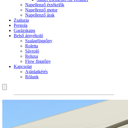
Napellenző érzékelők
Napellenző motor
Napellenző árak
Zsaluzia
Pergola
Garázskapu
Belső árnyékoló
Szalagfüggőny
Roletta
Sávroló
Reluxa
Flow függőny
Kapcsolat
Ajánlatkérés
Rólunk