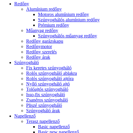
Redőny
Alumínium redőny
Motoros alumínium redőny
Szúnyoghálós alumínium redőny
Prémium redőny
Műanyag redőny
Szúnyoghálós műanyag redőny
Redőny garázskapu
Redőnymotor
Redőny szerelés
Redőny árak
Szúnyogháló
Fix keretes szúnyogháló
Rolós szúnyogháló ablakra
Rolós szúnyogháló ajtóra
Nyíló szúnyogháló ajtó
Tolóajtós szúnyogháló
Isso-fix szúnyogháló
Zsanéros szúnyogháló
Pliszé szúnyogháló
Szúnyogháló árak
Napellenző
Terasz napellenző
Basic napellenző
Basic new napellenző