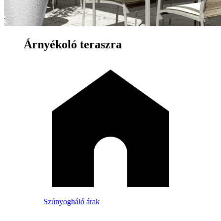
Árnyékoló teraszra
Szúnyogháló árak